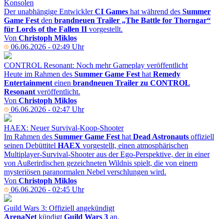
Konsolen
Der unabhängige Entwickler
CI Games
hat während des
Summer
Game Fest
den
brandneuen Trailer „The Battle for Thorngar“
für Lords of the Fallen II
vorgestellt.
Von
Christoph Miklos
06.06.2026 - 02:49 Uhr
CONTROL Resonant: Noch mehr Gameplay veröffentlicht
Heute im Rahmen des
Summer Game Fest
hat
Remedy
Entertainment
einen
brandneuen Trailer zu CONTROL
Resonant
veröffentlicht.
Von
Christoph Miklos
06.06.2026 - 02:47 Uhr
HAEX: Neuer Survival-Koop-Shooter
Im Rahmen des
Summer Game Fest
hat
Dead Astronauts
offiziell
seinen Debüttitel
HAEX
vorgestellt, einen atmosphärischen
Multiplayer-Survival-Shooter aus der Ego-Perspektive, der in einer
von Außerirdischen gezeichneten Wildnis spielt, die von einem
mysteriösen paranormalen Nebel verschlungen wird.
Von
Christoph Miklos
06.06.2026 - 02:45 Uhr
Guild Wars 3: Offiziell angekündigt
ArenaNet
kündigt
Guild Wars 3
an.