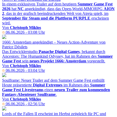
In einem exklusiven Trailer auf dem heutigen
Summer Game Fest
2026
hat
NC
angekündigt, dass das Open-World-MMORPG
AION
2
, das in der grafisch beeindruckenden Welt von Atreia spielt, im
September für Steam und die Plattform PURPLE
erscheinen
wird.
Von
Christoph Miklos
06.06.2026 - 03:08 Uhr
1666: Amsterdam angekündigt – Neues Action-Adventure von
Patrice Désilets
Das Entwicklerstudio
Panache Digital Games
, bekannt durch
Ancestors: The Humankind Odyssey, hat im Rahmen des
Summer
Game Fest
sein
neues Projekt 1666: Amsterdam
vorgestellt.
Von
Christoph Miklos
06.06.2026 - 03:04 Uhr
Soulframe: Neuer Trailer auf dem Summer Game Fest enthüllt
Heute präsentierte
Digital Extremes
im Rahmen des
Summer
Game Fest Livestreams
einen
neuen Trailer zum kommenden
Fantasy-Abenteuer Soulframe
.
Von
Christoph Miklos
06.06.2026 - 02:56 Uhr
Lords of the Fallen II erscheint im Herbst zeitgleich für PC und