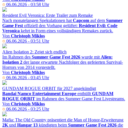
06.06.2026 - 03:58 Uhr
Resident Evil Veronica: Erste Trailer zum Remake
Nach monatelangen Spekulationen hat
Capcom
auf dem
Summer
Game Fest
offiziell den Vorhang gelüftet:
Resident Evil: Code
Veronica
kehrt in Form eines vollständigen Remakes zurück.
Von
Christoph Miklos
06.06.2026 - 03:51 Uhr
Alien Isolation 2: Zeigt sich endlich
Im Rahmen des
Summer Game Fest 2026
wurde mit
Alien:
Isolation 2
der lange erwartete Nachfolger des gefeierten Survival-
Horrors von 2014 vorgestellt.
Von
Christoph Miklos
06.06.2026 - 03:45 Uhr
GUNDAM ROGUE ORBIT für 2027 angekündigt
Bandai Namco Entertainment Europe
enthüllt
GUNDAM
ROGUE ORBIT
im Rahmen des Summer Game Fest Livestreams.
Von
Christoph Miklos
06.06.2026 - 03:25 Uhr
Mafia: The Old Country präsentiert die Man of Honor-Erweiterung
2K
und
Hangar 13
kündigten beim
Summer Game Fest 2026
die