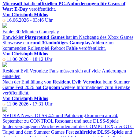
Microsoft
hat die
offiziellen PC-Anforderungen für Gears of
War: E-Day
veröffentlicht.
Von
Christoph Miklos
16.06.2026 - 03:46 Uhr
Fable: 30 Minuten Gameplay
Entwickler
Playground Games
hat im Nachgang des Xbox Games
Showcase ein
rund 30-minütiges Gameplay-Video
zum
kommenden Rollenspiel-Reboot
Fable
veröffentlicht.
Von
Christoph Miklos
11.06.2026 - 18:12 Uhr
Resident Evil Veronica: Fans müssen sich auf viele Änderungen
einstellen
Nach der Enthüllung von
Resident Evil: Veronica
beim Summer
Game Fest 2026 hat
Capcom
weitere Informationen zum Remake
veröffentlicht.
Von
Christoph Miklos
11.06.2026 - 17:31 Uhr
NVIDIA News: DLSS 4.5 und Pathtracing kommen am 24.
September zu CONTROL Resonant und neue DLSS-Spiele
In der vergangenen Woche wurden auf der COMPUTEX, der GTC
Taipei und dem Summer Games Fest
zahlreiche DLSS-Spiele
und