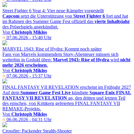
Street Fighter 6 Year 4: Vier neue Kämpfer vorgestellt
Capcom
setzt die Unterstützung von
Street Fighter 6
fort und hat
im Rahmen des Summer Game Fest offiziell das
vierte Inhaltsjahr
des Prügelspiels angekündigt.
Von
Christoph Miklos
07.06.2026 - 15:40 Uhr
MARVEL 1943: Rise of Hydra: Kommt noch später
Fans von Marvels kommendem Story-Abenteuer müssen sich
weiterhin in Geduld üben:
Marvel 1943: Rise of Hydra
wird
nicht
mehr 2026 erscheinen
.
Von
Christoph Miklos
07.06.2026 - 15:37 Uhr
FINAL FANTASY VII REVELATION erscheint im Frühjahr 2027
Auf dem
Summer Game Fest Live
kündigte
Square Enix FINAL
FANTASY VII REVELATION
an, den dritten und letzten Teil
des epischen, von Kritikern gefeierten FINAL FANTASY VII
REMAKE-Projekts.
Von
Christoph Miklos
06.06.2026 - 04:31 Uhr
Crossfire: Packender Stealth-Shooter