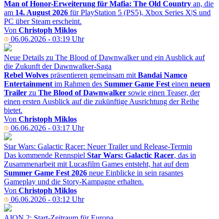
Man of Honor-Erweiterung für Mafia: The Old Country
an, die
am
14. August 2026
für PlayStation 5 (PS5), Xbox Series X|S und
PC über Steam erscheint.
Von
Christoph Miklos
06.06.2026 - 03:19 Uhr
Neue Details zu The Blood of Dawnwalker und ein Ausblick auf
die Zukunft der Dawnwalker-Saga
Rebel Wolves
präsentieren gemeinsam mit
Bandai Namco
Entertainment
im Rahmen des
Summer Game Fest
einen
neuen
Trailer
zu
The Blood of Dawnwalker
sowie einen Teaser, der
einen ersten Ausblick auf die zukünftige Ausrichtung der Reihe
bietet.
Von
Christoph Miklos
06.06.2026 - 03:17 Uhr
Star Wars: Galactic Racer: Neuer Trailer und Release-Termin
Das kommende Rennspiel
Star Wars: Galactic Racer
, das in
Zusammenarbeit mit Lucasfilm Games entsteht, hat auf dem
Summer Game Fest 2026
neue Einblicke in sein rasantes
Gameplay und die Story-Kampagne erhalten.
Von
Christoph Miklos
06.06.2026 - 03:12 Uhr
AION 2: Start-Zeitraum für Europa