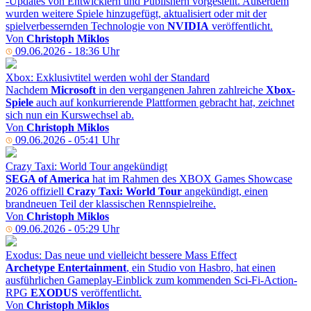
-Updates von Entwicklern und Publishern vorgestellt. Außerdem
wurden weitere Spiele hinzugefügt, aktualisiert oder mit der
spielverbessernden Technologie von
NVIDIA
veröffentlicht.
Von
Christoph Miklos
09.06.2026 - 18:36 Uhr
Xbox: Exklusivtitel werden wohl der Standard
Nachdem
Microsoft
in den vergangenen Jahren zahlreiche
Xbox-
Spiele
auch auf konkurrierende Plattformen gebracht hat, zeichnet
sich nun ein Kurswechsel ab.
Von
Christoph Miklos
09.06.2026 - 05:41 Uhr
Crazy Taxi: World Tour angekündigt
SEGA of America
hat im Rahmen des XBOX Games Showcase
2026 offiziell
Crazy Taxi: World Tour
angekündigt, einen
brandneuen Teil der klassischen Rennspielreihe.
Von
Christoph Miklos
09.06.2026 - 05:29 Uhr
Exodus: Das neue und vielleicht bessere Mass Effect
Archetype Entertainment
, ein Studio von Hasbro, hat einen
ausführlichen Gameplay-Einblick zum kommenden Sci-Fi-Action-
RPG
EXODUS
veröffentlicht.
Von
Christoph Miklos