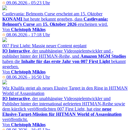
09.06.2026 - 05:23 Uhr
Castlevania: Belmonts Curse erscheint am 15. Oktober
KONAMI
hat heute bekannt gegeben, dass
Castlevania:
Belmont’s Curse
am
15. Oktober 2026
erscheinen wird.
Von
Christoph Miklos
08.06.2026 - 17:18 Uhr
007 First Light: Massig neuer Content geplant
IO Interactive
, der unabhängige Videospielentwickler und -
publisher hinter der HITMAN-Reihe, und
Amazon MGM Studios
haben die
Inhalte für das erste Jahr von 007 First Light
bekannt
gegeben.
Von
Christoph Miklos
08.06.2026 - 16:50 Uhr
Wiz Khalifa steigt als neues Elusive Target in den Ring in HITMAN
World of Assassination
IO Interactive
, der unabhängige Videospielentwickler und
Publisher hinter der international gefeierten HITMAN-Reihe sowie
dem kürzlich veröffentlichten 007 First Light, hat eine
neue
Elusive-Target-Mission für HITMAN World of Assassination
veröffentlicht.
Von
Christoph Miklos
08.06.2026 - 16:45 Uhr