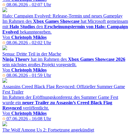
08.06.2026 - 02:07 Uhr
Halo: Campaign Evolved: Release-Termin und neues Gameplay
Im Rahmen des
Xbox Games Showcase
hat Microsoft gemeinsam
mit
Halo Studios
den
Erscheinungstermin von Halo: Campaign
Evolved
bekanntgegeben.
Von
Christoph Miklos
08.06.2026 - 02:02 Uhr
Senua: Dritte Teil in der Mache
Ninja Theory
hat im Rahmen des
Xbox Games Showcase 2026
sein nächstes großes Projekt vorgestellt.
Von
Christoph Miklos
08.06.2026 - 01:59 Uhr
Assassins Creed Black Flag Resynced: Offizieller Summer Game
Fest Trailer
Im Rahmen der Eröffnungskonferenz des Summer Game Fest
wurde ein
neuer Trailer zu Assassin’s Creed Black Flag
Resynced
veröffentlicht.
Von
Christoph Miklos
07.06.2026 - 16:08 Uhr
The Wolf Among Us 2: Fortsetzung angekündigt