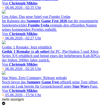
Von
Christoph Miklos
06.06.2026 - 02:35 Uhr
Gen Atlas: Das neue Spiel von Fumito Uedas
Im Rahmen des
Summer Game Fest 2026
hat der renommierte
Spieleentwickler
Fumito Ueda
erstmals den offiziellen Namen
seines kommenden Projekts enthüllt.
Von
Christoph Miklos
06.06.2026 - 02:27 Uhr
Gothic 1 Remake: Jetzt erhältlich
Gothic 1 Remake
ist
ab sofort
für PC, PlayStation 5 und Xbox
Series X|S erhältlich und bringt eines der beliebtesten Kult-RPGs
der frühen 2000er Jahre zurück.
Von
Christoph Miklos
06.06.2026 - 02:20 Uhr
Star Wars: Zero Company: Release geleakt
Noch bevor das
Summer Game Fest
offiziell seine Tore öffnet,
sorgt ein Leak bereits für Gesprächsstoff unter
Star-Wars
-Fans.
Von
Christoph Miklos
05.06.2026 - 15:56 Uhr
mehr anzeigen