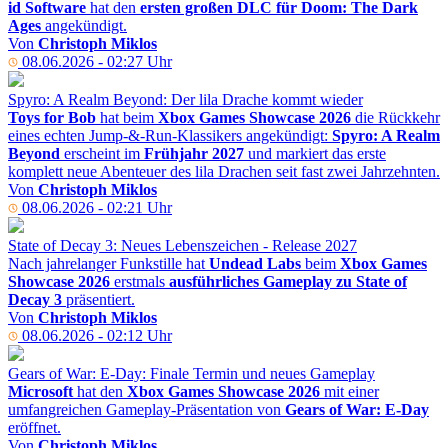
id Software
hat den
ersten großen DLC für Doom: The Dark
Ages
angekündigt.
Von
Christoph Miklos
08.06.2026 - 02:27 Uhr
Spyro: A Realm Beyond: Der lila Drache kommt wieder
Toys for Bob
hat beim
Xbox Games Showcase 2026
die Rückkehr
eines echten Jump-&-Run-Klassikers angekündigt:
Spyro: A Realm
Beyond
erscheint im
Frühjahr 2027
und markiert das erste
komplett neue Abenteuer des lila Drachen seit fast zwei Jahrzehnten.
Von
Christoph Miklos
08.06.2026 - 02:21 Uhr
State of Decay 3: Neues Lebenszeichen - Release 2027
Nach jahrelanger Funkstille hat
Undead Labs
beim
Xbox Games
Showcase 2026
erstmals
ausführliches Gameplay zu State of
Decay 3
präsentiert.
Von
Christoph Miklos
08.06.2026 - 02:12 Uhr
Gears of War: E-Day: Finale Termin und neues Gameplay
Microsoft
hat den
Xbox Games Showcase 2026
mit einer
umfangreichen Gameplay-Präsentation von
Gears of War: E-Day
eröffnet.
Von
Christoph Miklos