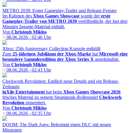
METRO 2039: Erster Gameplay-Trailer und Release-Fenster
Im Rahmen des
Xbox Games Showcase
wurde der
erste
Gameplay-Trailer von METRO 2039
veröffentlicht, der fast drei
Minuten Ingame-Material enthält.
Von
Christoph Miklos
08.06.2026 - 02:46 Uhr
Xbox: 25th Anniversary Collection Konsole enthüllt
Zum
25-jährigen Jubiläum der Xbox-Marke
hat
Microsoft eine
besondere Sammleredition der Xbox Series X
angekündigt.
Von
Christoph Miklos
08.06.2026 - 02:43 Uhr
Clockwork Revolution: Endlich neue Details und ein Release-
Zeitraum
inXile Entertainment
hat beim
Xbox Games Showcase 2026
frisches Material zu seinem Steampunk-Rollenspiel
Clockwork
Revolution
präsentiert.
Von
Christoph Miklos
08.06.2026 - 02:35 Uhr
DOOM: The Dark Ages: Bekommt einen DLC mit neuen
Missionen