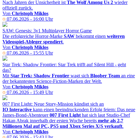
Nach Jahren der Unsicherheit ist
The Wolf Among Us 2
wieder
offiziell zurück.
Von
Christoph Miklos
07.06.2026 - 16:00 Uhr
SAW: Genesis: 3v1 Multiplayer Horror Game
Die erfolgreiche Horror-Marke
SAW
bekommt einen
weiteren
Videospiel-Ableger spendiert
.
Von
Christoph Miklos
07.06.2026 - 15:55 Uhr
Star Trek: Shadow Frontier: Star Trek trifft auf Silent Hill - geht
das?
Mit
Star Trek: Shadow Frontier
wagt sich
Bloober Team
an eine
der bekanntesten Science-Fiction-Marken der Welt.
Von
Christoph Miklos
07.06.2026 - 15:49 Uhr
007 First Light: Neue Story-Mission kündigt sich an
IO Interactive
kann einen beeindruckenden Erfolg feiern: Das neue
James-Bond-Abenteuer
007 First Light
hat sich laut Studio-Chef
Hakan Abrak innerhalb der ersten Woche bereits
mehr als 2,7
Millionen Mal auf PC, PS5 und Xbox Series X|S verkauft
.
Von
Christoph Miklos
07.06.2026 - 15:43 Uhr