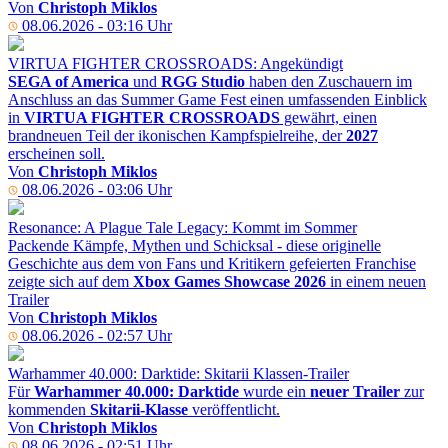
Von
Christoph Miklos
08.06.2026 - 03:16 Uhr
VIRTUA FIGHTER CROSSROADS: Angekündigt
SEGA of America
und
RGG Studio
haben den Zuschauern im
Anschluss an das Summer Game Fest einen umfassenden Einblick
in
VIRTUA FIGHTER CROSSROADS
gewährt, einen
brandneuen Teil der ikonischen Kampfspielreihe, der
2027
erscheinen soll.
Von
Christoph Miklos
08.06.2026 - 03:06 Uhr
Resonance: A Plague Tale Legacy: Kommt im Sommer
Packende Kämpfe, Mythen und Schicksal - diese originelle
Geschichte aus dem von Fans und Kritikern gefeierten Franchise
zeigte sich auf dem
Xbox Games Showcase 2026
in einem neuen
Trailer
Von
Christoph Miklos
08.06.2026 - 02:57 Uhr
Warhammer 40.000: Darktide: Skitarii Klassen-Trailer
Für
Warhammer 40.000: Darktide
wurde ein
neuer Trailer
zur
kommenden
Skitarii-Klasse
veröffentlicht.
Von
Christoph Miklos
08.06.2026 - 02:51 Uhr