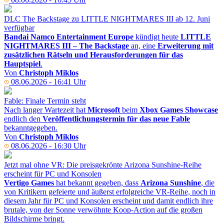
DLC The Backstage zu LITTLE NIGHTMARES III ab 12. Juni
verfügbar
Bandai Namco Entertainment Europe
kündigt heute
LITTLE
NIGHTMARES III – The Backstage
an, eine
Erweiterung mit
zusätzlichen Rätseln und Herausforderungen für das
Hauptspiel
.
Von
Christoph Miklos
08.06.2026 - 16:41 Uhr
Fable: Finale Termin steht
Nach langer Wartezeit hat
Microsoft
beim
Xbox Games Showcase
endlich den
Veröffentlichungstermin für das neue Fable
bekanntgegeben.
Von
Christoph Miklos
08.06.2026 - 16:30 Uhr
Jetzt mal ohne VR: Die preisgekrönte Arizona Sunshine-Reihe
erscheint für PC und Konsolen
Vertigo Games
hat bekannt gegeben, dass
Arizona Sunshine
, die
von Kritikern gefeierte und äußerst erfolgreiche VR-Reihe, noch in
diesem Jahr für PC und Konsolen erscheint und damit endlich ihre
brutale, von der Sonne verwöhnte Koop-Action auf die großen
Bildschirme bringt.