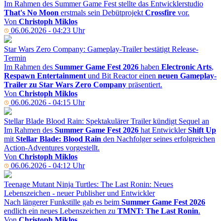
Im Rahmen des Summer Game Fest stellte das Entwicklerstudio
That's No Moon
erstmals sein Debütprojekt
Crossfire
vor.
Von
Christoph Miklos
06.06.2026 - 04:23 Uhr
Star Wars Zero Company: Gameplay-Trailer bestätigt Release-
Termin
Im Rahmen des
Summer Game Fest 2026
haben
Electronic Arts
,
Respawn Entertainment
und Bit Reactor einen
neuen Gameplay-
Trailer zu Star Wars Zero Company
präsentiert.
Von
Christoph Miklos
06.06.2026 - 04:15 Uhr
Stellar Blade Blood Rain: Spektakulärer Trailer kündigt Sequel an
Im Rahmen des
Summer Game Fest 2026
hat Entwickler
Shift Up
mit
Stellar Blade: Blood Rain
den Nachfolger seines erfolgreichen
Action-Adventures vorgestellt.
Von
Christoph Miklos
06.06.2026 - 04:12 Uhr
Teenage Mutant Ninja Turtles: The Last Ronin: Neues
Lebenszeichen - neuer Publisher und Entwickler
Nach längerer Funkstille gab es beim
Summer Game Fest 2026
endlich ein neues Lebenszeichen zu
TMNT: The Last Ronin
.
Von
Christoph Miklos