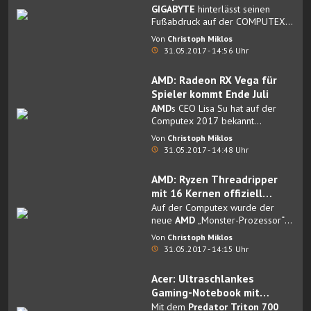
Notebooks
GIGABYTE
hinterlässt seinen
Fußabdruck auf der COMPUTEX
2017.
Von
Christoph Miklos
31.05.2017 - 14:56 Uhr
AMD: Radeon RX Vega für
Spieler kommt Ende Juli
AMD
s CEO Lisa Su hat auf der
Computex 2017 bekannt
gegeben, wann die
Radeon RX
Von
Christoph Miklos
Vega für Spieler
erscheinen wird.
31.05.2017 - 14:48 Uhr
AMD: Ryzen Threadripper
mit 16 Kernen offiziell
enthüllt
Auf der Computex wurde der
neue
AMD
„Monster-Prozessor“
mit 16 Kernen „
Ryzen
Von
Christoph Miklos
Threadripper
“ enthüllt.
31.05.2017 - 14:15 Uhr
Acer: Ultraschlankes
Gaming-Notebook mit
GeForce GTX 1080 und Alu-
Mit dem
Predator Triton 700