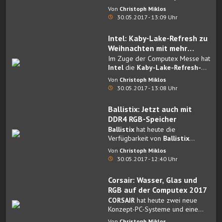
Prozessoren
inklusive passender
Von
Christoph Miklos
Plattform (X299) enthüllt.
30.05.2017 - 13:09 Uhr
Intel: Kaby-Lake-Refresh zu
Weihnachten mit mehr
Leistung
Im Zuge der Computex Messe hat
Intel
die
Kaby-Lake-Refresh-
Serie
(Core i-8000) offiziell
Von
Christoph Miklos
vorgestellt.
30.05.2017 - 13:08 Uhr
Ballistix: Jetzt auch mit
DDR4 RGB-Speicher
Ballistix
hat heute die
Verfügbarkeit von
Ballistix
Tactical Tracer DDR4 RGB-
Von
Christoph Miklos
Speicher
bekanntgegeben.
30.05.2017 - 12:40 Uhr
Corsair: Wasser, Glas und
RGB auf der Computex 2017
CORSAIR
hat heute zwei neue
Konzept-PC-Systeme und eine
Reihe innovativer neuer
Von
Christoph Miklos