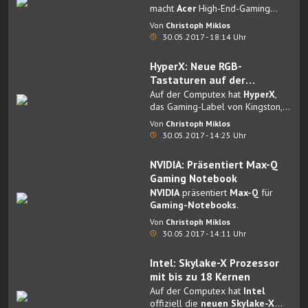
Gehäuse
macht
Acer
High-End-Gaming
mobiler denn je.
Von
Christoph Miklos
30.05.2017 - 18:14 Uhr
HyperX: Neue RGB-
Tastaturen auf der
Computex 2017
Auf der Computex hat
HyperX
,
das Gaming-Label von Kingston,
zwei neue Tastaturen
für
Von
Christoph Miklos
Spieler präsentiert.
30.05.2017 - 14:25 Uhr
NVIDIA: Präsentiert Max-Q
Gaming Notebook
NVIDIA
präsentiert
Max-Q
für
Gaming-Notebooks
.
Von
Christoph Miklos
30.05.2017 - 14:11 Uhr
Intel: Skylake-X Prozessor
mit bis zu 18 Kernen
Auf der Computex hat
Intel
offiziell die
neuen Skylake-X