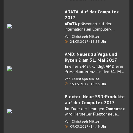
ADATA: Auf der Computex
2017
ADATA
präsentiert auf der
internationalen Computer-
Fachmesse
Computex
vom 30.
Von
Christoph Miklos
Mai bis 3. Juni 2017 in
24.05.2017 - 15:53 Uhr
Taipeh/Taiwan eine ganze Reihe
attraktiver Messehighlights.
AMD: Neues zu Vega und
Ryzen 2 am 31. Mai 2017
In einer E-Mail kündigt
AMD
eine
Pressekonferenz für den
31. Mai
2017
zwischen 10 und 11 Uhr
Von
Christoph Miklos
Ortszeit an.
15.05.2017 - 15:36 Uhr
Plextor: Neue SSD-Produkte
auf der Computex 2017
Im Zuge der heurigen
Computex
wird Hersteller
Plextor
neue
SSD-Produkte
präsentieren.
Von
Christoph Miklos
09.05.2017 - 14:49 Uhr