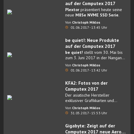
auf der Computex 2017
Plextor
präsentiert heute seine
neue
M8Se NVME SSD Serie
.
Von
Christoph Miklos
01.06.2017 - 13:45 Uhr
be quiet!: Neue Produkte
auf der Computex 2017
be quiet!
stellt vom 30. Mai bis
zum 3. Juni 2017 in der Nangang
Exhibition Hall der Computex in
Von
Christoph Miklos
Taipeh kommende
01.06.2017 - 13:42 Uhr
Neuerscheinungen für die zweite
Jahreshälfte vor.
KFA2: Fotos von der
Computex 2017
Der asiatische Hersteller
exklusiver Grafikkarten und
ausgewählter Hardware, Galaxy
Von
Christoph Miklos
Microsystems, ist hierzulande
31.05.2017 - 15:53 Uhr
besser als Grafikkartenmarke
KFA2
bekannt. Außerhalb Europas
Gigabyte: Zeigt auf der
laufen die Grafikkarten allerdings
Computex 2017 neue Aero
unter dem Label GALAX.