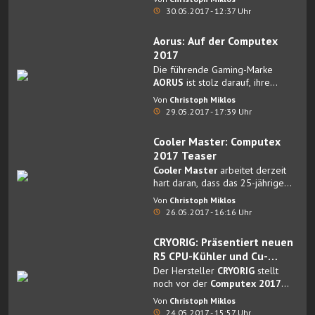
Technologien vorgestellt, die die
30.05.2017 - 12:37 Uhr
nächste Generation von CORSAIR-
Produkten einläuten.
Aorus: Auf der Computex
2017
Die führende Gaming-Marke
AORUS
ist stolz darauf, ihre
Anwesenheit auf der
COMPUTEX
Von
Christoph Miklos
2017
bekannt zu geben, welche
29.05.2017 - 17:39 Uhr
vom 30. Mai bis zum 3. Juni
stattfindet.
Cooler Master: Computex
2017 Teaser
Cooler Master
arbeitet derzeit
hart daran, dass das 25-jährige
Jubiläum des Unternehmens lange
Von
Christoph Miklos
im Gedächtnis unserer Kunden
26.05.2017 - 16:16 Uhr
bleibt.
CRYORIG: Präsentiert neuen
R5 CPU-Kühler und Cu-
Produktreihe
Der Hersteller
CRYORIG
stellt
noch vor der
Computex 2017
zwei seiner neuesten CPU-Kühler-
Von
Christoph Miklos
Projekte vor.
24.05.2017 - 15:57 Uhr