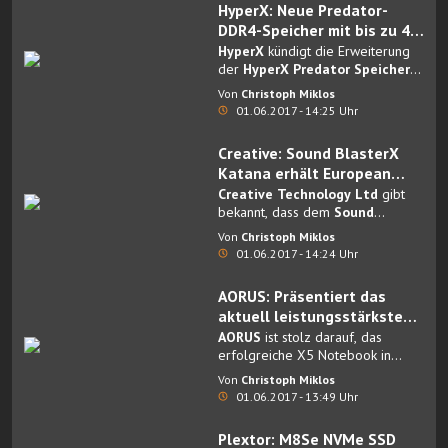
HyperX: Neue Predator-
DDR4-Speicher mit bis zu 4
GHz Takt
HyperX
kündigt die Erweiterung
der
HyperX Predator Speicher-
Produktlinie
mit neuen
Von
Christoph Miklos
Leistungsmodulen an.
01.06.2017 - 14:25 Uhr
Creative: Sound BlasterX
Katana erhält European
Hardware Award
Creative Technology Ltd
gibt
bekannt, dass dem
Sound
BlasterX Katana
während der
Von
Christoph Miklos
Computex Taipei der angesehene
01.06.2017 - 14:24 Uhr
European Hardware Award als
bester Lautsprecher verliehen
AORUS: Präsentiert das
wurde.
aktuell leistungsstärkste
15“ Notebook auf dem
AORUS
ist stolz darauf, das
Markt!
erfolgreiche X5 Notebook in
einer neuen Version vorstellen zu
Von
Christoph Miklos
können.
01.06.2017 - 13:49 Uhr
Plextor: M8Se NVMe SSD