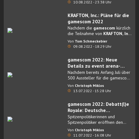
Xbox-Kosmos.
10.08.2022 - 23:38 Uhr
KRAFTON, Inc.: Pläne für die
gamescom 2022
Nachdem die
gamescom
kürzlich
die Teilnahme von
KRAFTON, Inc.
an der diesjährigen Messe
Von
Tom Schmeckebier
bekannt gab, bestätigten nun auch
09.08.2022 - 18:29 Uhr
die Macher von
PUBG:
BATTLEGROUNDS
ihrerseits ihre
gamescom 2022: Neue
Teilnahme.
Details zu event arena-
Programm, Creator-
Nachdem bereits Anfang Juli über
Programm und weiteren
500 Aussteller für die gamescom
2022 bekannt gegeben werden
Ausstellenden
Von
Christoph Miklos
konnten, darunter mit KRAFTON,
13.07.2022 - 15:28 Uhr
Level Infinite (Tencent) und
HoYoverse einige internationale
gamescom 2022: Debatt(l)e
Top-Unternehmen, die erstmals
Royale: Deutsche
mit einem Stand in der
Spitzenpolitik beim
Spitzenpolitikerinnen und
entertainment area dabei sein
gamescom congress
Spitzenpolitiker eröffnen den
werden, folgen jetzt weitere
gamescom congress 2022
.
Informationen: So sind seit
Von
Christoph Miklos
vergangener Woche weitere
11.07.2022 - 16:08 Uhr