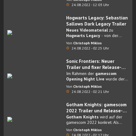
mehr lange auf sich warten.
PlayStation-Fans
24.08.2022 - 12:03 Uhr
Hogwarts Legacy: Sebastian
Sallows Dark Legacy Trailer
Neues Videomaterial
zu
Hogwarts Legacy
- von der
Gamescom Opening Night Live.
Von
Christoph Miklos
24.08.2022 - 02:25 Uhr
Sonic Frontiers: Neuer
Trailer und fixer Release-
Termin
Im Rahmen der
gamescom
Opening Night Live
wurde der
8. November
als Release-Termin
Von
Christoph Miklos
für
Sonic Frontiers
hochoffiziell
24.08.2022 - 02:21 Uhr
bestätigt.
Gotham Knights: gamescom
2022 Trailer und Release-
Termin
Gotham Knights
wird auf der
gamescom 2022 konkret: Als
Release wurde der
21. Oktober
Von
Christoph Miklos
2022
festgelegt.
24.08.2022 - 02:17 Uhr