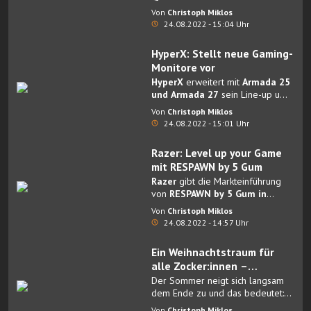
Wireless
Von
Christoph Miklos
24.08.2022 - 15:04 Uhr
HyperX: Stellt neue Gaming-
Monitore vor
HyperX
erweitert mit
Armada 25
und Armada 27
sein Line-up um
zwei
Gaming-Monitore
.
Von
Christoph Miklos
24.08.2022 - 15:01 Uhr
Razer: Level up your Game
mit RESPAWN by 5 Gum
Razer
gibt die Markteinführung
von
RESPAWN by 5 Gum in
Deutschland und
Von
Christoph Miklos
Großbritannien
bekannt.
24.08.2022 - 14:57 Uhr
Ein Weihnachtstraum für
alle Zocker:innen –
Gamewarez präsentiert
Der Sommer neigt sich langsam
seinen ersten
dem Ende zu und das bedeutet:
Die Weihnachtszeit lässt nicht
Adventskalender für
Von
Christoph Miklos