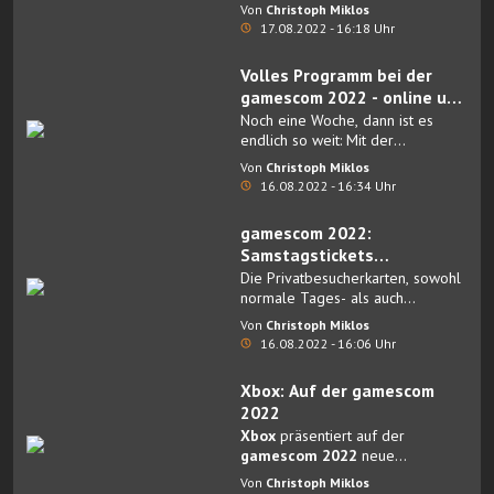
einer Reihe von Titeln aus seinem
Von
Christoph Miklos
vielfältigen Portfolio vertreten
17.08.2022 - 16:18 Uhr
sein, darunter die Publikums-
Weltpremiere von
Sonic
Volles Programm bei der
Frontiers
.
gamescom 2022 - online und
vor Ort
Noch eine Woche, dann ist es
endlich so weit: Mit der
gamescom: Opening Night Live
Von
Christoph Miklos
am Abend des
23. Augusts
16.08.2022 - 16:34 Uhr
startet offiziell die
gamescom
2022
endlich auch wieder vor Ort
gamescom 2022:
in Köln.
Samstagstickets
ausverkauft
Die Privatbesucherkarten, sowohl
normale Tages- als auch
Abendtickets, für den
Von
Christoph Miklos
gamescom-Samstag
16.08.2022 - 16:06 Uhr
(27.08.2022) sind ausverkauft
.
Xbox: Auf der gamescom
2022
Xbox
präsentiert auf der
gamescom 2022
neue
spannende Inhalte rund um den
Von
Christoph Miklos