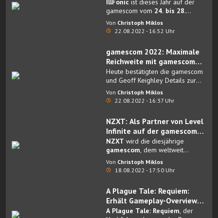
gamescom 2022
IllFonic
ist dieses Jahr auf der
gamescom vom
24. bis 28.
August live in Köln
mit dabei.
Von
Christoph Miklos
22.08.2022 - 16:52 Uhr
gamescom 2022: Maximale
Reichweite mit gamescom
Shows und Partnern
Heute bestätigten die gamescom
und Geoff Keighley Details zur
gamescom: Opening Night Live,
Von
Christoph Miklos
die am Dienstag, den 23. August,
22.08.2022 - 16:37 Uhr
live gestreamt und von mehr als
2.000 Gästen vor Ort in den
NZXT: Als Partner von Level
Kölner Messehallen besucht wird.
Infinite auf der gamescom
2022
NZXT
wird die diesjährige
gamescom
, dem weltweit
größten Event rund um
Von
Christoph Miklos
Computer- und Videospiele und
18.08.2022 - 17:50 Uhr
Europas führende Business-
Plattform für die Games-Branche,
A Plague Tale: Requiem:
zusammen mit Level Infinite
Erhält Gameplay-Overview-
bestreiten.
Trailer und eine spielbare
A Plague Tale: Requiem
, der