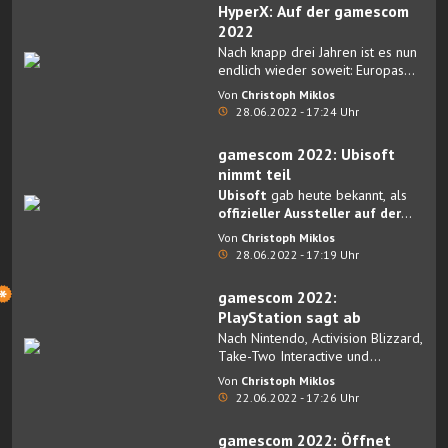
HyperX: Auf der gamescom
führender Business-Plattform für
2022
die Spieleindustrie.
Nach knapp drei Jahren ist es nun
endlich wieder soweit: Europas
größte Gaming-Messe – die
Von
Christoph Miklos
GAMESCOM – findet wieder statt.
28.06.2022 - 17:24 Uhr
gamescom 2022: Ubisoft
nimmt teil
Ubisoft
gab heute bekannt, als
offizieller Aussteller auf der
gamescom 2022 in Köln
Von
Christoph Miklos
vertreten zu sein.
28.06.2022 - 17:19 Uhr
gamescom 2022:
PlayStation sagt ab
Nach Nintendo, Activision Blizzard,
Take-Two Interactive und
Wargaming gibt es eine weitere
Von
Christoph Miklos
Absage bei der
gamescom 2022
:
22.06.2022 - 17:26 Uhr
Sony Interactive
wird nicht
teilnehmen.
gamescom 2022: Öffnet