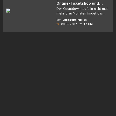
Online-Ticketshop und
startet in neuem Design
Der Countdown läuft: In nicht mal
durch
mehr drei Monaten findet das
weltweit größte Games-Event, die
Von
Christoph Miklos
gamescom 2022 (23. bis 28.
08.06.2022 - 21:12 Uhr
August)
, endlich wieder vor Ort
in Köln und weltweit online statt.
mehr anzeigen