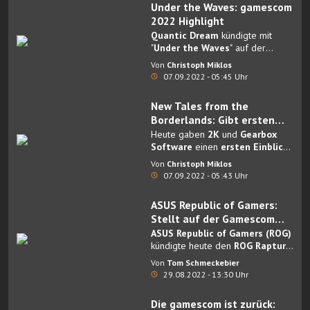
Under the Waves: gamescom
2022 Highlight
Quantic Dream
kündigte mit
"
Under the Waves
" auf der
Gamescom 2022 sein nächstes
Von
Christoph Miklos
großes Publishing-Projekt an.
07.09.2022 - 05:45 Uhr
New Tales from the
Borderlands: Gibt ersten
Einblick in das
Heute gaben
2K
und
Gearbox
fortgeschrittene Spiel
Software
einen
ersten Einblick
in das
fortgeschrittene
Von
Christoph Miklos
Gameplay von New Tales from
07.09.2022 - 05:43 Uhr
the Borderlands
, einem
eigenständigen und auf
ASUS Republic of Gamers:
Auswahlmöglichkeiten basierten
Stellt auf der Gamescom
Story-Abenteuer im Borderlands-
2022 das erste ROG Mesh
ASUS Republic of Gamers (ROG)
Universum.
WiFi System vor
kündigte heute den
ROG Rapture
GT6
an, das erste für Gamer
Von
Tom Schmeckebier
optimierte ROG Mesh-WiFi-
29.08.2022 - 13:30 Uhr
System.
Die gamescom ist zurück: