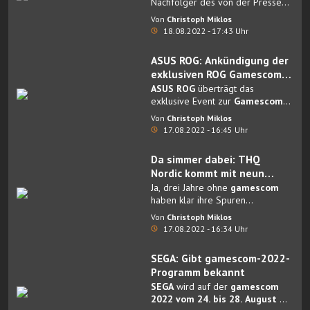
Demo auf der Gamescom
Nachfolger des von der Presse
gefeierten A Plague Tale:
Von
Christoph Miklos
Innocence von
Asobo Studio
und
18.08.2022 - 17:43 Uhr
Focus Entertainment
,
veröffentlichte einen neuen
ASUS ROG: Ankündigung der
“Gameplay Overview”-Trailer.
exklusiven ROG Gamescom
Livestreams
ASUS ROG
überträgt das
exklusive Event zur
Gamescom
per Livestream
für alle Fans und
Von
Christoph Miklos
Interessierte.
17.08.2022 - 16:45 Uhr
Da simmer dabei: THQ
Nordic kommt mit neun
Games zur gamescom
Ja, drei Jahre ohne
gamescom
haben klar ihre Spuren
hinterlassen, doch
THQ Nordic
ist
Von
Christoph Miklos
2022 endlich zurück auf der
17.08.2022 - 16:34 Uhr
gamescom.
SEGA: Gibt gamescom-2022-
Programm bekannt
SEGA
wird auf der
gamescom
2022 vom 24. bis 28. August
mit