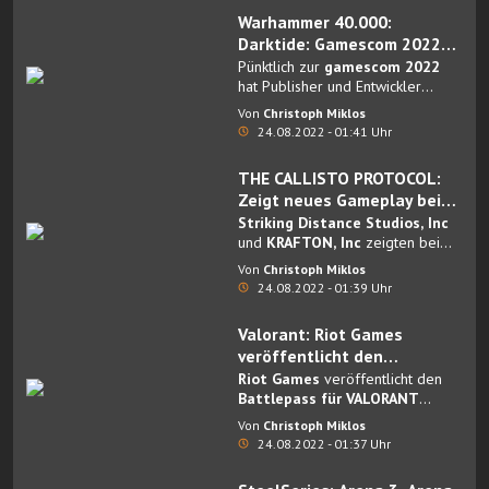
2, die am
28. Februar 2023
Warhammer 40.000:
erscheint.
Darktide: Gamescom 2022
Trailer
Pünktlich zur
gamescom 2022
hat Publisher und Entwickler
Fatshark einen neuen
Von
Christoph Miklos
Gameplay-Trailer
zu
24.08.2022 - 01:41 Uhr
Warhammer 40.000: Darktide
veröffentlicht.
THE CALLISTO PROTOCOL:
Zeigt neues Gameplay bei
der gamescom Opening
Striking Distance Studios, Inc
Night Live
und
KRAFTON, Inc
zeigten bei
der heutigen
gamescom
Von
Christoph Miklos
Opening Night Live neues
24.08.2022 - 01:39 Uhr
Gameplay zu The Callisto
Protocol
.
Valorant: Riot Games
veröffentlicht den
Battlepass für Episode 5
Riot Games
veröffentlicht den
Akt II
Battlepass für VALORANT
Episode 5 Akt II
.
Von
Christoph Miklos
24.08.2022 - 01:37 Uhr