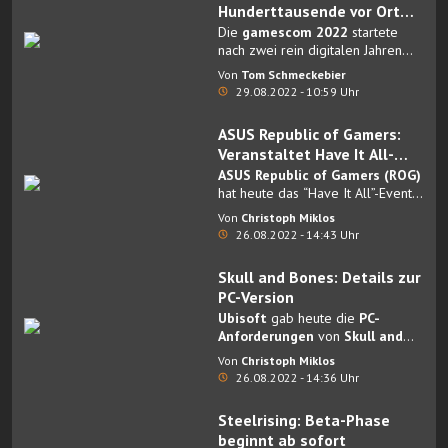
Hunderttausende vor Ort
und Millionen weltweit
Die
gamescom 2022
startete
feiern gemeinsam Games
nach zwei rein digitalen Jahren
endlich auch wieder vor Ort in
Von
Tom Schmeckebier
Köln
.
29.08.2022 - 10:59 Uhr
ASUS Republic of Gamers:
Veranstaltet Have It All-
Event auf der Gamescom
ASUS Republic of Gamers (ROG)
2022
hat heute das “Have It All”-Event
zur
Gamescom 2022 im Dock2
Von
Christoph Miklos
in Köln
veranstaltet.
26.08.2022 - 14:43 Uhr
Skull and Bones: Details zur
PC-Version
Ubisoft
gab heute die
PC-
Anforderungen
von
Skull and
Bones auf PC
bekannt.
Von
Christoph Miklos
26.08.2022 - 14:36 Uhr
Steelrising: Beta-Phase
beginnt ab sofort