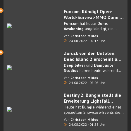
Funcom: Kündigt Open-
World-Survival-MMO Dune:
Awakening auf der
Funcom
hat heute
Dune:
gamescom an
Awakening
angekündigt, ein
neues Open-World-Survival-MMO
Von
Christoph Miklos
für PC, PlayStation 5 und Xbox
24.08.2022 - 02:13 Uhr
Series X|S. Dune: Awakening
entsteht in Zusammenarbeit mit
Zurück von den Untoten:
Legendary Entertainment
,
Dead Island 2 erscheint am
spielt auf Arrakis und ist inspiriert
3. Februar 2023
Deep Silver
und
Dambuster
von Frank Herberts Büchern sowie
Studios
haben heute während
dem Oscar-prämierten Film von
des weltweiten Livestream-Events
Denis Villeneuve.
Von
Christoph Miklos
„Opening Night Live” der
24.08.2022 - 02:08 Uhr
gamescom das langerwartete
Dead Island 2
enthüllt.
Destiny 2: Bungie stellt die
Erweiterung Lightfall
während des Destiny 2-
Heute hat
Bungie
während eines
Showcase-Events vor
speziellen Showcase-Events die
ersten Details zu Destiny 2:
Von
Christoph Miklos
Lightfall
bekannt gegeben, der
24.08.2022 - 01:53 Uhr
neuesten Erweiterung für Destiny