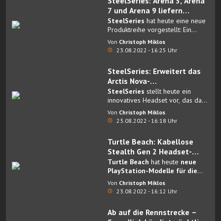
SteelSeries: Arena 3, Arena
7 und Arena 9 liefern
leistungsstarkes Gaming-
SteelSeries
hat heute eine neue
Audio für maximale
Produktreihe vorgestellt: Ein
Portfolio aus
Lautsprechern
, das
Immersion
Von
Christoph Miklos
jedes Setup in ein vollwertiges
23.08.2022 - 16:25 Uhr
Gaming- und Entertainment-
Center verwandelt.
SteelSeries: Erweitert das
Arctis Nova-
Produktportfolio mit den
SteelSeries
stellt heute ein
Modellen Nova 7, 3 und 1
innovatives Headset vor, das das
Sounderlebnis von Gamern
Von
Christoph Miklos
weltweit erneut revolutionieren
23.08.2022 - 16:18 Uhr
wird: Das
Arctis Nova 7
, der
Nachfolger eines der
Turtle Beach: Kabellose
meistverkauften Gaming-Headsets
Stealth Gen 2 Headset-
aller Zeiten.
Produktlinie von Turtle
Turtle Beach
hat heute
neue
Beach ab sofort für
PlayStation-Modelle für die
kabellosen Gaming-Headsets
PlayStation vorbestellbar
Von
Christoph Miklos
der Stealth 700 Gen 2 MAX,
23.08.2022 - 16:12 Uhr
Stealth 600 Gen 2 MAX und
Stealth 600 Gen 2 USB-Serie
Ab auf die Rennstrecke –
vorgestellt.