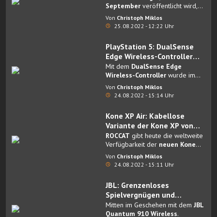
Game"
September
veröffentlicht wird,
hat den
gamescom-Award in der
Von
Christoph Miklos
Kategorie Most Wanted PC
25.08.2022 - 12:22 Uhr
Game gewonnen
.
PlayStation 5: DualSense
Edge Wireless-Controller
enthüllt
Mit dem
DualSense Edge
Wireless-Controller
wurde im
Rahmen der Opening Night Live
Von
Christoph Miklos
ein
neuer Controller für die
24.08.2022 - 15:14 Uhr
PlayStation 5
vorgestellt, der es
dank hardware- und
Kone XP Air: Kabellose
softwarebasierter
Variante der Kone XP von
Anpassungsoptionen ermöglicht,
ROCCAT ab sofort weltweit
ROCCAT
gibt heute die weltweite
das Spielerlebnis komplett zu
erhältlich
Verfügbarkeit der
neuen Kone
personalisieren.
XP Air
bekannt.
Von
Christoph Miklos
24.08.2022 - 15:11 Uhr
JBL: Grenzenloses
Spielvergnügen und
punktgenaue Präzision mit
Mitten im Geschehen mit dem
JBL
dem JBL Quantum 910
Quantum 910 Wireless
.