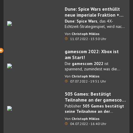
Aussteller hinzugekommen,
insgesamt steigt deren Zahl auf
Dune: Spice Wars enthüllt
über 550.
neue imperiale Fraktion +
Gamescom!
Dune: Spice Wars
, das 4X-
Echtzeit-Strategiespiel, wird nach
dem großen Multiplayer-Update
Von
Christoph Miklos
erneut erweitert.
11.07.2022 - 15:50 Uhr
gamescom 2022: Xbox ist
am Start!
Die
gamescom 2022
ist
spannend, zumindest was die
Teilnehmer angeht. Nachdem
Von
Christoph Miklos
bereits mehrere große Publisher,
07.07.2022 - 19:51 Uhr
darunter Sony, Nintendo und
Activision Blizzard, ihre Teilnahme
505 Games: Bestätigt
abgesagt haben, umso mehr.
Teilnahme an der gamescom
2022
Publisher
505 Games
bestätigt
seine Teilnahme an der
diesjährigen gamescom
, der
Von
Christoph Miklos
weltweit größten B2C-
04.07.2022 - 16:40 Uhr
Veranstaltung für Computer- und
Videospiele sowie Europas