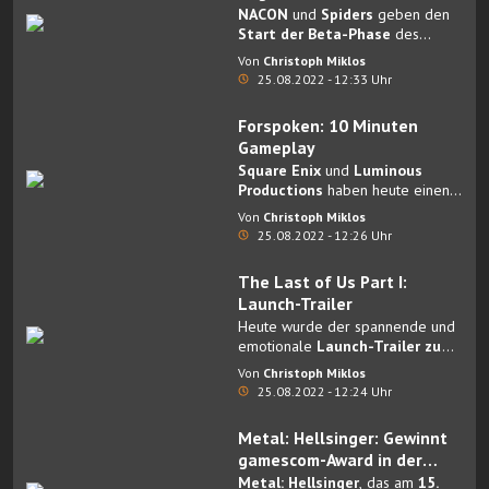
NACON
und
Spiders
geben den
Start der Beta-Phase
des
kommenden Spiels
Steelrising
Von
Christoph Miklos
bekannt, welches am
8.
25.08.2022 - 12:33 Uhr
September 2022
auf PC sowie
auf PlayStation 5 and Xbox Series
Forspoken: 10 Minuten
X|S erscheint.
Gameplay
Square Enix
und
Luminous
Productions
haben heute einen
zehnminütigen Gameplay-
Von
Christoph Miklos
Trailer
für das mit Spannung
25.08.2022 - 12:26 Uhr
erwartete Action-RPG
Forspoken
veröffentlicht.
The Last of Us Part I:
Launch-Trailer
Heute wurde der spannende und
emotionale
Launch-Trailer zu
The Last of Us Part I
Von
Christoph Miklos
veröffentlicht.
25.08.2022 - 12:24 Uhr
Metal: Hellsinger: Gewinnt
gamescom-Award in der
Kategorie "Most Wanted PC
Metal: Hellsinger
, das am
15.