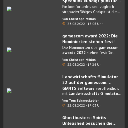
Speedlink kündigt pünktlich
zur gamescom 2022 neues
Ein komfortables und zugleich
Racing-Equipment an
strapazierfähiges Cockpit ist die
Basis, um seine Driver-Skills auf
Von
Christoph Miklos
der Strecke aufleben zu lassen.
23.08.2022 - 16:06 Uhr
gamescom award 2022: Die
Nominierten stehen fest!
Die Nominierten des
gamescom
awards 2022
stehen fest: Die
Jury, unter anderem bestehend
Von
Christoph Miklos
aus deutschen und internationalen
22.08.2022 - 17:26 Uhr
Games-Journalistinnen und -
Journalisten sowie bekannten
Landwirtschafts-Simulator
Creatorn hat aus einer Vielzahl an
22 auf der gamescom:
Einreichungen ausgewählt.
GIANTS Software
GIANTS Software
veröffentlicht
präsentiert Third-Party-
mit
Landwirtschafts-Simulator
22: Pumps N' Hoses Pack
sein
Add-On "Pumps N' Hoses"
Von
Tom Schmeckebier
erstes Third-Party-Produkt.
22.08.2022 - 17:03 Uhr
Ghostbusters: Spirits
Unleashed besuchen die