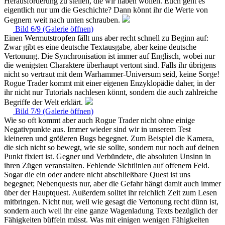
Herausforderung zu stellen, die wir haben wollen. Euch geht es
eigentlich nur um die Geschichte? Dann könnt ihr die Werte von
Gegnern weit nach unten schrauben.
Bild 6/9 (Galerie öffnen)
Einen Wermutstropfen fällt uns aber recht schnell zu Beginn auf:
Zwar gibt es eine deutsche Textausgabe, aber keine deutsche
Vertonung. Die Synchronisation ist immer auf Englisch, wobei nur
die wenigsten Charaktere überhaupt vertont sind. Falls ihr übrigens
nicht so vertraut mit dem Warhammer-Universum seid, keine Sorge!
Rogue Trader kommt mit einer eigenen Enzyklopädie daher, in der
ihr nicht nur Tutorials nachlesen könnt, sondern die auch zahlreiche
Begriffe der Welt erklärt.
Bild 7/9 (Galerie öffnen)
Wie so oft kommt aber auch Rogue Trader nicht ohne einige
Negativpunkte aus. Immer wieder sind wir in unserem Test
kleineren und größeren Bugs begegnet. Zum Beispiel die Kamera,
die sich nicht so bewegt, wie sie sollte, sondern nur noch auf deinen
Punkt fixiert ist. Gegner und Verbündete, die absoluten Unsinn in
ihren Zügen veranstalten. Fehlende Sichtlinien auf offenem Feld.
Sogar die ein oder andere nicht abschließbare Quest ist uns
begegnet; Nebenquests nur, aber die Gefahr hängt damit auch immer
über der Hauptquest. Außerdem solltet ihr reichlich Zeit zum Lesen
mitbringen. Nicht nur, weil wie gesagt die Vertonung recht dünn ist,
sondern auch weil ihr eine ganze Wagenladung Texts bezüglich der
Fähigkeiten büffeln müsst. Was mit einigen wenigen Fähigkeiten