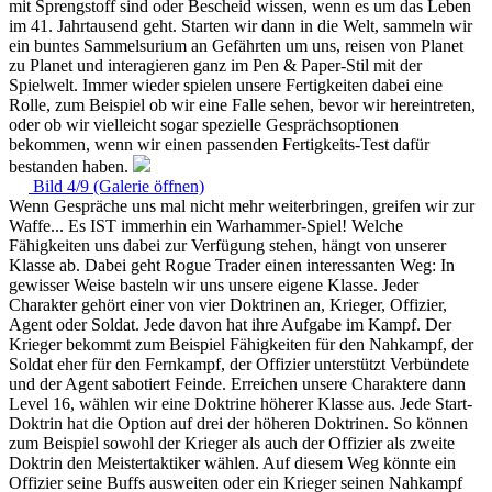
mit Sprengstoff sind oder Bescheid wissen, wenn es um das Leben
im 41. Jahrtausend geht. Starten wir dann in die Welt, sammeln wir
ein buntes Sammelsurium an Gefährten um uns, reisen von Planet
zu Planet und interagieren ganz im Pen & Paper-Stil mit der
Spielwelt. Immer wieder spielen unsere Fertigkeiten dabei eine
Rolle, zum Beispiel ob wir eine Falle sehen, bevor wir hereintreten,
oder ob wir vielleicht sogar spezielle Gesprächsoptionen
bekommen, wenn wir einen passenden Fertigkeits-Test dafür
bestanden haben.
Bild 4/9 (Galerie öffnen)
Wenn Gespräche uns mal nicht mehr weiterbringen, greifen wir zur
Waffe... Es IST immerhin ein Warhammer-Spiel! Welche
Fähigkeiten uns dabei zur Verfügung stehen, hängt von unserer
Klasse ab. Dabei geht Rogue Trader einen interessanten Weg: In
gewisser Weise basteln wir uns unsere eigene Klasse. Jeder
Charakter gehört einer von vier Doktrinen an, Krieger, Offizier,
Agent oder Soldat. Jede davon hat ihre Aufgabe im Kampf. Der
Krieger bekommt zum Beispiel Fähigkeiten für den Nahkampf, der
Soldat eher für den Fernkampf, der Offizier unterstützt Verbündete
und der Agent sabotiert Feinde. Erreichen unsere Charaktere dann
Level 16, wählen wir eine Doktrine höherer Klasse aus. Jede Start-
Doktrin hat die Option auf drei der höheren Doktrinen. So können
zum Beispiel sowohl der Krieger als auch der Offizier als zweite
Doktrin den Meistertaktiker wählen. Auf diesem Weg könnte ein
Offizier seine Buffs ausweiten oder ein Krieger seinen Nahkampf