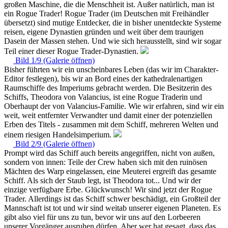
großen Maschine, die die Menschheit ist. Außer natürlich, man ist
ein Rogue Trader! Rogue Trader (im Deutschen mit Freihändler
übersetzt) sind mutige Entdecker, die in bisher unentdeckte Systeme
reisen, eigene Dynastien gründen und weit über dem traurigen
Dasein der Massen stehen. Und wie sich herausstellt, sind wir sogar
Teil einer dieser Rogue Trader-Dynastien.
Bild 1/9 (Galerie öffnen)
Bisher führten wir ein unscheinbares Leben (das wir im Charakter-
Editor festlegen), bis wir an Bord eines der kathedralenartigen
Raumschiffe des Imperiums gebracht werden. Die Besitzerin des
Schiffs, Theodora von Valancius, ist eine Rogue Traderin und
Oberhaupt der von Valancius-Familie. Wie wir erfahren, sind wir ein
weit, weit entfernter Verwandter und damit einer der potenziellen
Erben des Titels - zusammen mit dem Schiff, mehreren Welten und
einem riesigen Handelsimperium.
Bild 2/9 (Galerie öffnen)
Prompt wird das Schiff auch bereits angegriffen, nicht von außen,
sondern von innen: Teile der Crew haben sich mit den ruinösen
Mächten des Warp eingelassen, eine Meuterei ergreift das gesamte
Schiff. Als sich der Staub legt, ist Theodora tot... Und wir der
einzige verfügbare Erbe. Glückwunsch! Wir sind jetzt der Rogue
Trader. Allerdings ist das Schiff schwer beschädigt, ein Großteil der
Mannschaft ist tot und wir sind weitab unserer eigenen Planeten. Es
gibt also viel für uns zu tun, bevor wir uns auf den Lorbeeren
unserer Vorgänger ausruhen dürfen. Aber wer hat gesagt, dass das