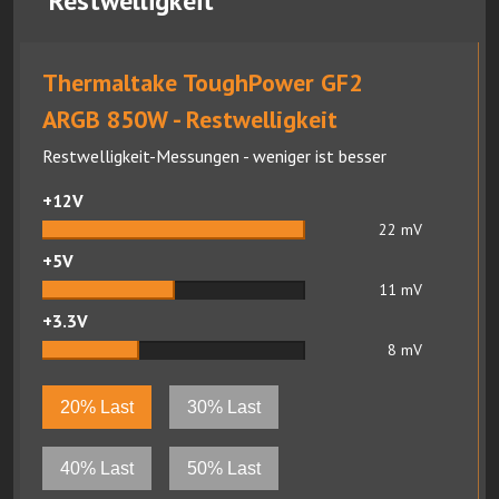
Restwelligkeit
Thermaltake ToughPower GF2
ARGB 850W - Restwelligkeit
Restwelligkeit-Messungen - weniger ist besser
+12V
22
mV
+5V
11
mV
+3.3V
8
mV
20% Last
30% Last
40% Last
50% Last