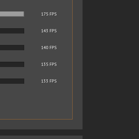
175
FPS
143
FPS
140
FPS
135
FPS
133
FPS