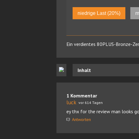
niedrige Last (20%)
m
Ein verdientes 80PLUS-Bronze-Zert
Inhalt
1 Kommentar
luck
vor 614 Tagen
ey thx for the review man looks g
Antworten