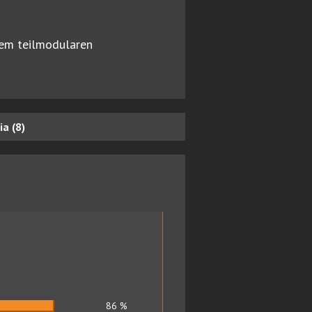
nem teilmodularen
a (8)
86
%