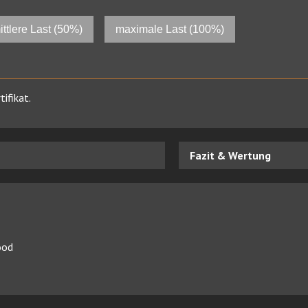
ittlere Last (50%)
maximale Last (100%)
ifikat.
Fazit & Wertung
ood