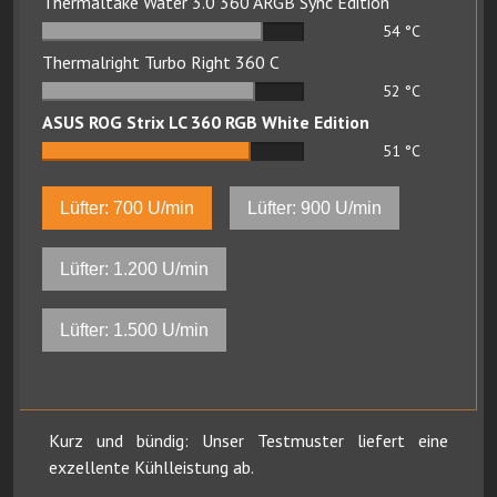
Thermaltake Water 3.0 360 ARGB Sync Edition
54
°C
Thermalright Turbo Right 360 C
52
°C
ASUS ROG Strix LC 360 RGB White Edition
51
°C
Lüfter: 700 U/min
Lüfter: 900 U/min
Lüfter: 1.200 U/min
Lüfter: 1.500 U/min
Kurz und bündig: Unser Testmuster liefert eine
exzellente Kühlleistung ab.