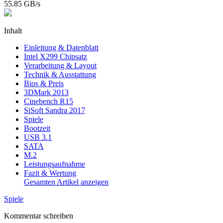
55.85
GB/s
Inhalt
Einleitung & Datenblatt
Intel X299 Chipsatz
Verarbeitung & Layout
Technik & Ausstattung
Bios & Preis
3DMark 2013
Cinebench R15
SiSoft Sandra 2017
Spiele
Bootzeit
USB 3.1
SATA
M.2
Leistungsaufnahme
Fazit & Wertung
Gesamten Artikel anzeigen
Spiele
Kommentar schreiben