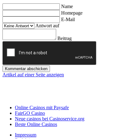
Name
Homepage
E-Mail
Antwort auf
Beitrag
Kommentar abschicken
Artikel auf einer Seite anzeigen
Online Casinos mit Paysafe
FairGO Casino
Neue casinos bei Casinoservice.org
Beste Online Casinos
Impressum