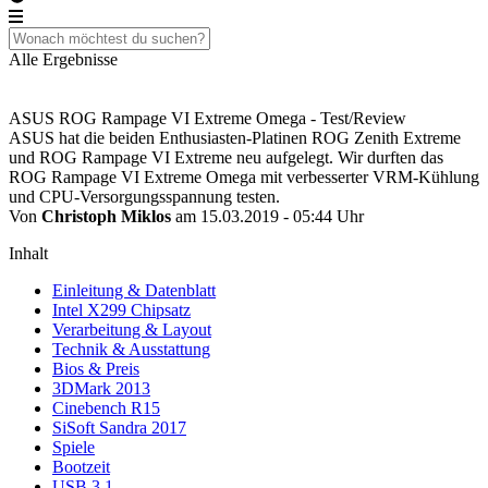
Alle Ergebnisse
ASUS ROG Rampage VI Extreme Omega - Test/Review
ASUS hat die beiden Enthusiasten-Platinen ROG Zenith Extreme
und ROG Rampage VI Extreme neu aufgelegt. Wir durften das
ROG Rampage VI Extreme Omega mit verbesserter VRM-Kühlung
und CPU-Versorgungsspannung testen.
Von
Christoph Miklos
am 15.03.2019 - 05:44 Uhr
Inhalt
Einleitung & Datenblatt
Intel X299 Chipsatz
Verarbeitung & Layout
Technik & Ausstattung
Bios & Preis
3DMark 2013
Cinebench R15
SiSoft Sandra 2017
Spiele
Bootzeit
USB 3.1