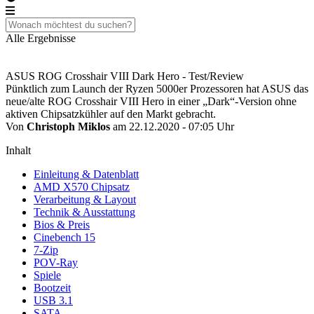
Alle Ergebnisse
ASUS ROG Crosshair VIII Dark Hero - Test/Review
Pünktlich zum Launch der Ryzen 5000er Prozessoren hat ASUS das
neue/alte ROG Crosshair VIII Hero in einer „Dark“-Version ohne
aktiven Chipsatzkühler auf den Markt gebracht.
Von
Christoph Miklos
am 22.12.2020 - 07:05 Uhr
Inhalt
Einleitung & Datenblatt
AMD X570 Chipsatz
Verarbeitung & Layout
Technik & Ausstattung
Bios & Preis
Cinebench 15
7-Zip
POV-Ray
Spiele
Bootzeit
USB 3.1
SATA