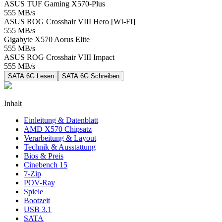
ASUS TUF Gaming X570-Plus
555
MB/s
ASUS ROG Crosshair VIII Hero [WI-FI]
555
MB/s
Gigabyte X570 Aorus Elite
555
MB/s
ASUS ROG Crosshair VIII Impact
555
MB/s
SATA 6G Lesen
SATA 6G Schreiben
Inhalt
Einleitung & Datenblatt
AMD X570 Chipsatz
Verarbeitung & Layout
Technik & Ausstattung
Bios & Preis
Cinebench 15
7-Zip
POV-Ray
Spiele
Bootzeit
USB 3.1
SATA