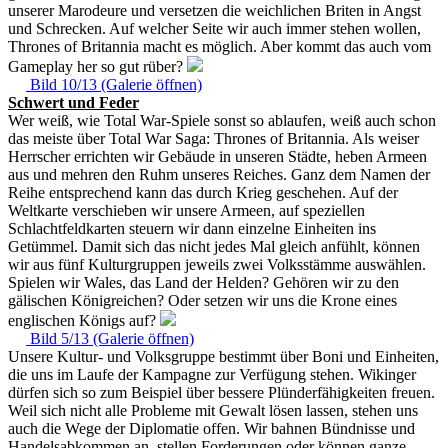
unserer Marodeure und versetzen die weichlichen Briten in Angst
und Schrecken. Auf welcher Seite wir auch immer stehen wollen,
Thrones of Britannia macht es möglich. Aber kommt das auch vom
Gameplay her so gut rüber?
Bild 10/13 (Galerie öffnen)
Schwert und Feder
Wer weiß, wie Total War-Spiele sonst so ablaufen, weiß auch schon
das meiste über Total War Saga: Thrones of Britannia. Als weiser
Herrscher errichten wir Gebäude in unseren Städte, heben Armeen
aus und mehren den Ruhm unseres Reiches. Ganz dem Namen der
Reihe entsprechend kann das durch Krieg geschehen. Auf der
Weltkarte verschieben wir unsere Armeen, auf speziellen
Schlachtfeldkarten steuern wir dann einzelne Einheiten ins
Getümmel. Damit sich das nicht jedes Mal gleich anfühlt, können
wir aus fünf Kulturgruppen jeweils zwei Volksstämme auswählen.
Spielen wir Wales, das Land der Helden? Gehören wir zu den
gälischen Königreichen? Oder setzen wir uns die Krone eines
englischen Königs auf?
Bild 5/13 (Galerie öffnen)
Unsere Kultur- und Volksgruppe bestimmt über Boni und Einheiten,
die uns im Laufe der Kampagne zur Verfügung stehen. Wikinger
dürfen sich so zum Beispiel über bessere Plünderfähigkeiten freuen.
Weil sich nicht alle Probleme mit Gewalt lösen lassen, stehen uns
auch die Wege der Diplomatie offen. Wir bahnen Bündnisse und
Handelsabkommen an, stellen Forderungen oder können ganze