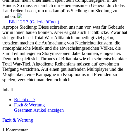
Garnision mehr unterhalten, spielt dem Computergegner in die
Hände. So muss er nämlich nur einen einsamen General durch das
Land reiten lassen, um uns kampflos Siedlung um Siedlung zu
rauben.
Bild 12/13 (Galerie öffnen)
Apropos Siedlung: Diese schreiben uns nun vor, was für Gebäude
wir in ihnen bauen können. Aber es gibt auch Lichtblicke. Zwar hat
sich grafisch seit Total War: Attila nicht unbedingt viel getan,
trotzdem machen die Aufmachung von Nachrichtenfenstern, die
atmosphärische Musik und die abwechslungsreichen Völker, die
zum Teil mit eigenen Storymissionen daherkommen, einiges her.
Dennoch spielt sich Thrones of Britannia wie ein sehr entschlankter
Total War-Titel. Altgediente Reihenfans müssen auf gewohnten
Tiefgang verzichten. Auf einen gut laufenden Multiplayer und die
Möglichkeit, eine Kampagne im Koopmodus mit Freunden zu
spielen, verzichtet man dennoch nicht.
Inhalt
Reicht das?
Fazit & Wertung
Gesamten Artikel anzeigen
Fazit & Wertung
1 Kommentar