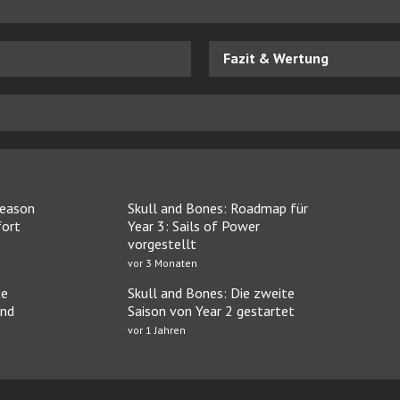
Fazit & Wertung
Season
Skull and Bones: Roadmap für
fort
Year 3: Sails of Power
vorgestellt
vor 3 Monaten
te
Skull and Bones: Die zweite
and
Saison von Year 2 gestartet
vor 1 Jahren