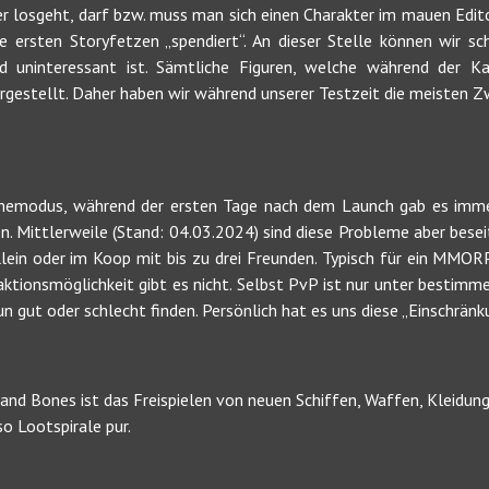
r losgeht, darf bzw. muss man sich einen Charakter im mauen Edi
ie ersten Storyfetzen „spendiert“. An dieser Stelle können wir 
d uninteressant ist. Sämtliche Figuren, welche während der 
argestellt. Daher haben wir während unserer Testzeit die meisten 
linemodus, während der ersten Tage nach dem Launch gab es imme
. Mittlerweile (Stand: 04.03.2024) sind diese Probleme aber beseiti
lein oder im Koop mit bis zu drei Freunden. Typisch für ein MMO
raktionsmöglichkeit gibt es nicht. Selbst PvP ist nur unter bestim
 gut oder schlecht finden. Persönlich hat es uns diese „Einschränku
l and Bones ist das Freispielen von neuen Schiffen, Waffen, Kleidu
o Lootspirale pur.