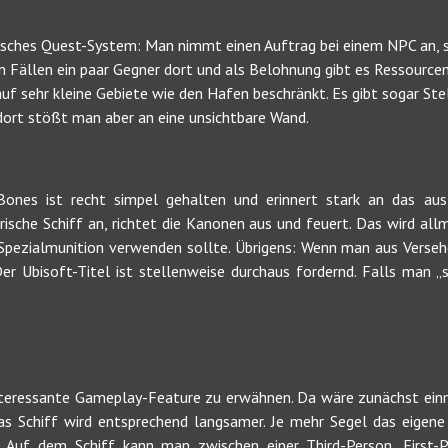
ssisches Quest-System: Man nimmt einen Auftrag bei einem NPC an, 
ten Fällen ein paar Gegner dort und als Belohnung gibt es Ressour
auf sehr kleine Gebiete wie den Hafen beschränkt. Es gibt sogar Ste
dort stößt man aber an eine unsichtbare Wand.
nes ist recht simpel gehalten und erinnert stark an das aus 
rische Schiff an, richtet die Kanonen aus und feuert. Das wird al
Spezialmunition verwenden sollte. Übrigens: Wenn man aus Versehen
er Ubisoft-Titel ist stellenweise durchaus fordernd. Falls man „s
.
interessante Gameplay-Feature zu erwähnen. Da wäre zunächst ein
s Schiff wird entsprechend langsamer. Je mehr Segel das eigene 
Auf dem Schiff kann man zwischen einer Third-Person, First-P