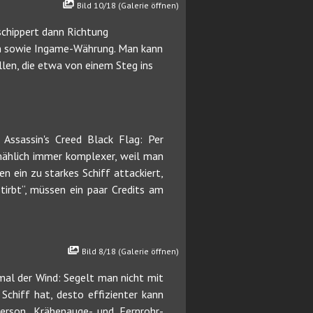
Bild 10/18 (Galerie öffnen)
schippert dann Richtung
cen sowie Ingame-Währung. Man kann
llen, die etwa von einem Steg ins
Assassin's Creed Black Flag: Per
lmählich immer komplexer, weil man
 ein zu starkes Schiff attackiert,
tirbt“, müssen ein paar Credits am
Bild 8/18 (Galerie öffnen)
mal der Wind: Segelt man nicht mit
Schiff hat, desto effizienter kann
erson, Krähenauge- und Fernrohr-