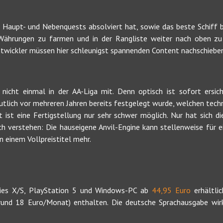
aupt- und Nebenquests absolviert hat, sowie das beste Schiff bes
 Währungen zu farmen und in der Rangliste weiter nach oben zu
wickler müssen hier schleunigst spannenden Content nachschieben
nicht einmal in der AA-Liga mit. Denn optisch ist sofort ersich
tlich vor mehreren Jahren bereits festgelegt wurde, welchen techni
 ist eine Fertigstellung nur sehr schwer möglich. Nur hat sich die
sch verstehen: Die hauseigene Anvil-Engine kann stellenweise für 
 einem Vollpreistitel mehr.
ries X/S, PlayStation 5 und Windows-PC ab
44,95 Euro
erhältlic
und 18 Euro/Monat) enthalten. Die deutsche Sprachausgabe wirk