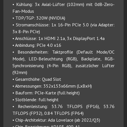
• Kühlung: 3x Axial-Lüfter (102mm) mit 0dB-Zero-
Fan-Modus
• TDP/TGP: 320W (NVIDIA)
• Stromanschlüsse: 1x 16-Pin PCIe 5.0 (via Adapter:
3x 8-Pin PCIe)
• Anschlüsse: 1x HDMI 2.1a, 3x DisplayPort 1.4a
• Anbindung: PCIe 4.0 x16
• Besonderheiten: Taktprofile (Default Mode/OC
Mode), LED-Beleuchtung (RGB), Backplate, RGB-
Synchronisierung (4-Pin RGB), zusätzlicher Lüfter
(92mm)
• Gesamthöhe: Quad Slot
• Abmessungen: 352x153x66mm (LxBxH)
• Bauform: PCIe-Karte (full height)
• Slotblende: full height
• Rechenleistung: 53.76 TFLOPS (FP16), 53.76
TFLOPS (FP32), 0.84 TFLOPS (FP64)
• Chip-Architektur: Ada Lovelace (ab 2022/Q3)
• Chip-Bezeichnung: AD103-400-A1