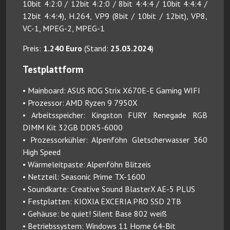
10bit 4:2:0 / 12bit 4:2:0 / 8bit 4:4:4 / 10bit 4:4:4 /
12bit 4:4:4), H.264, VP9 (8bit / 10bit / 12bit), VP8,
VC-1, MPEG-2, MPEG-1
Preis:
1.240 Euro
(Stand:
25.03.2024
)
Testplattform
• Mainboard: ASUS ROG Strix X670E-E Gaming WIFI
• Prozessor: AMD Ryzen 9 7950X
• Arbeitsspeicher: Kingston FURY Renegade RGB
DIMM Kit 32GB DDR5-6000
• Prozessorkühler: Alpenföhn Gletscherwasser 360
High Speed
• Wärmeleitpaste: Alpenföhn Blitzeis
• Netzteil: Seasonic Prime TX-1600
• Soundkarte: Creative Sound BlasterX AE-5 PLUS
• Festplatten: KIOXIA EXCERIA PRO SSD 2TB
• Gehäuse: be quiet! Silent Base 802 weiß
• Betriebssystem: Windows 11 Home 64-Bit