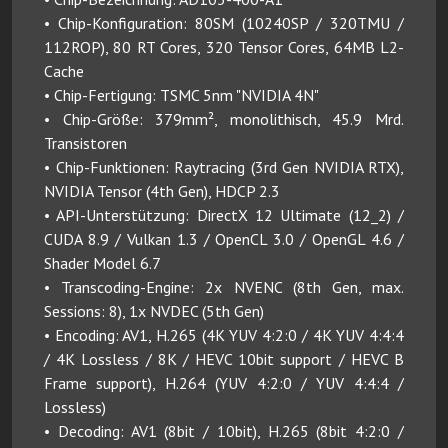
• Chip-Konfiguration: 80SM (10240SP / 320TMU /
112ROP), 80 RT Cores, 320 Tensor Cores, 64MB L2-
Cache
• Chip-Fertigung: TSMC 5nm "NVIDIA 4N"
• Chip-Größe: 379mm², monolithisch, 45.9 Mrd.
Transistoren
• Chip-Funktionen: Raytracing (3rd Gen NVIDIA RTX),
NVIDIA Tensor (4th Gen), HDCP 2.3
• API-Unterstützung: DirectX 12 Ultimate (12_2) /
CUDA 8.9 / Vulkan 1.3 / OpenCL 3.0 / OpenGL 4.6 /
Shader Model 6.7
• Transcoding-Engine: 2x NVENC (8th Gen, max.
Sessions: 8), 1x NVDEC (5th Gen)
• Encoding: AV1, H.265 (4K YUV 4:2:0 / 4K YUV 4:4:4
/ 4K Lossless / 8K / HEVC 10bit support / HEVC B
Frame support), H.264 (YUV 4:2:0 / YUV 4:4:4 /
Lossless)
• Decoding: AV1 (8bit / 10bit), H.265 (8bit 4:2:0 /