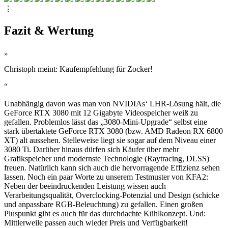
⋮
Fazit & Wertung
„
Christoph meint: Kaufempfehlung für Zocker!
“
Unabhängig davon was man von NVIDIAs‘ LHR-Lösung hält, die
GeForce RTX 3080 mit 12 Gigabyte Videospeicher weiß zu
gefallen. Problemlos lässt das „3080-Mini-Upgrade“ selbst eine
stark übertaktete GeForce RTX 3080 (bzw. AMD Radeon RX 6800
XT) alt aussehen. Stelleweise liegt sie sogar auf dem Niveau einer
3080 Ti. Darüber hinaus dürfen sich Käufer über mehr
Grafikspeicher und modernste Technologie (Raytracing, DLSS)
freuen. Natürlich kann sich auch die hervorragende Effizienz sehen
lassen. Noch ein paar Worte zu unserem Testmuster von KFA2:
Neben der beeindruckenden Leistung wissen auch
Verarbeitungsqualität, Overclocking-Potenzial und Design (schicke
und anpassbare RGB-Beleuchtung) zu gefallen. Einen großen
Pluspunkt gibt es auch für das durchdachte Kühlkonzept. Und:
Mittlerweile passen auch wieder Preis und Verfügbarkeit!