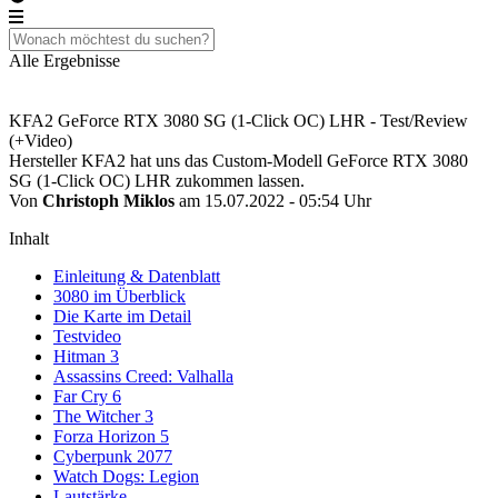
Alle Ergebnisse
KFA2 GeForce RTX 3080 SG (1-Click OC) LHR - Test/Review
(+Video)
Hersteller KFA2 hat uns das Custom-Modell GeForce RTX 3080
SG (1-Click OC) LHR zukommen lassen.
Von
Christoph Miklos
am 15.07.2022 - 05:54 Uhr
Inhalt
Einleitung & Datenblatt
3080 im Überblick
Die Karte im Detail
Testvideo
Hitman 3
Assassins Creed: Valhalla
Far Cry 6
The Witcher 3
Forza Horizon 5
Cyberpunk 2077
Watch Dogs: Legion
Lautstärke