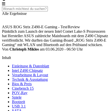
Alle Ergebnisse
ASUS ROG Strix Z490-E Gaming - Test/Review
Pünktlich zum Launch der neuen Intel Comet Lake-S Prozessoren
hat Hersteller ASUS zahlreiche Mainboards mit dem Z490 Chipsatz
veröffentlicht. Wir durften das Gaming-Board „ROG Strix Z490-E
Gaming“ mit WLAN und Bluetooth auf den Prüfstand schicken.
Von
Christoph Miklos
am 03.06.2020 - 06:50 Uhr
Inhalt
Einleitung & Datenblatt
Intel Z490 Chipsatz
Verarbeitung & Layout
Technik & Ausstattung
Bios & Preis
Cinebench 15
POV-Ray
Spiele
Bootzeit
USB 3.1
SATA