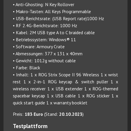
• Anti-Ghosting: N Key Rollover
• Makro-Tasten: All Keys Programmable
• USB-Berichtsrate: (USB Report rate)1000 Hz
• RF 2.4G-Berichtsrate: 1000 Hz
• Kabel: 2M USB type A to C braided cable
• Betriebssystem: Windows® 11
• Software: Armoury Crate
• Abmessungen: 377 x 131 x 40mm
• Gewicht: 1012g without cable
• Farbe: Black
• Inhalt: 1 x ROG Strix Scope II 96 Wireless 1 x wrist
rest 1 x 2-in-1 ROG keycap & switch puller 1 x
wireless receiver 1 x USB extender 1 x ROG-themed
spacebar keycap 1 x USB cable 1 x ROG sticker 1 x
quick start guide 1 x warranty booklet
Preis:
183 Euro
(Stand:
20.10.2023
)
Testplattform