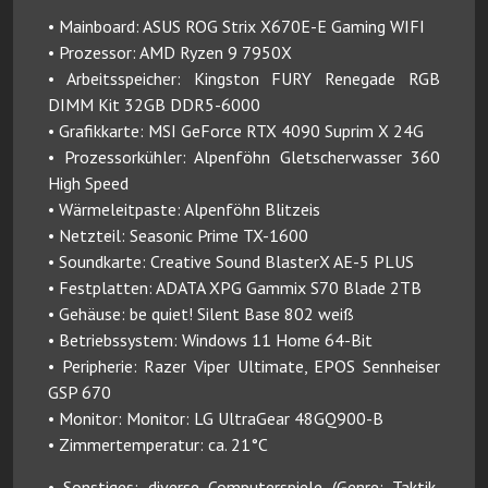
• Mainboard: ASUS ROG Strix X670E-E Gaming WIFI
• Prozessor: AMD Ryzen 9 7950X
• Arbeitsspeicher: Kingston FURY Renegade RGB
DIMM Kit 32GB DDR5-6000
• Grafikkarte: MSI GeForce RTX 4090 Suprim X 24G
• Prozessorkühler: Alpenföhn Gletscherwasser 360
High Speed
• Wärmeleitpaste: Alpenföhn Blitzeis
• Netzteil: Seasonic Prime TX-1600
• Soundkarte: Creative Sound BlasterX AE-5 PLUS
• Festplatten: ADATA XPG Gammix S70 Blade 2TB
• Gehäuse: be quiet! Silent Base 802 weiß
• Betriebssystem: Windows 11 Home 64-Bit
• Peripherie: Razer Viper Ultimate, EPOS Sennheiser
GSP 670
• Monitor: Monitor: LG UltraGear 48GQ900-B
• Zimmertemperatur: ca. 21°C
• Sonstiges: diverse Computerspiele (Genre: Taktik,