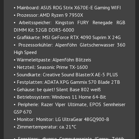
• Mainboard: ASUS ROG Strix X670E-E Gaming WIFI
• Prozessor: AMD Ryzen 9 7950X
• Arbeitsspeicher: Kingston FURY Renegade RGB
DIMM Kit 32GB DDR5-6000
• Grafikkarte: MSI GeForce RTX 4090 Suprim X 24G
• Prozessorkühler: Alpenföhn Gletscherwasser 360
High Speed
• Wärmeleitpaste: Alpenföhn Blitzeis
• Netzteil: Seasonic Prime TX-1600
• Soundkarte: Creative Sound BlasterX AE-5 PLUS
• Festplatten: ADATA XPG Gammix S70 Blade 2TB
• Gehäuse: be quiet! Silent Base 802 weiß
• Betriebssystem: Windows 11 Home 64-Bit
• Peripherie: Razer Viper Ultimate, EPOS Sennheiser
GSP 670
• Monitor: Monitor: LG UltraGear 48GQ900-B
• Zimmertemperatur: ca. 21°C
• Sonstiges: diverse Computerspiele (Genre: Taktik,