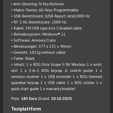
• Anti-Ghosting: N Key Rollover
• Makro-Tasten: All Keys Programmable
• USB-Berichtsrate: (USB Report rate)1000 Hz
• RF 2.4G-Berichtsrate: 1000 Hz
• Kabel: 2M USB type A to C braided cable
• Betriebssystem: Windows® 11
• Software: Armoury Crate
• Abmessungen: 377 x 131 x 40mm
• Gewicht: 1012g without cable
• Farbe: Black
• Inhalt: 1 x ROG Strix Scope II 96 Wireless 1 x wrist
rest 1 x 2-in-1 ROG keycap & switch puller 1 x
wireless receiver 1 x USB extender 1 x ROG-themed
spacebar keycap 1 x USB cable 1 x ROG sticker 1 x
quick start guide 1 x warranty booklet
Preis:
183 Euro
(Stand:
20.10.2023
)
Testplattform