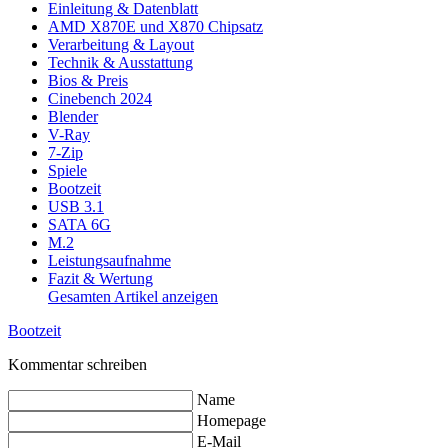
Einleitung & Datenblatt
AMD X870E und X870 Chipsatz
Verarbeitung & Layout
Technik & Ausstattung
Bios & Preis
Cinebench 2024
Blender
V-Ray
7-Zip
Spiele
Bootzeit
USB 3.1
SATA 6G
M.2
Leistungsaufnahme
Fazit & Wertung
Gesamten Artikel anzeigen
Bootzeit
Kommentar schreiben
Name
Homepage
E-Mail