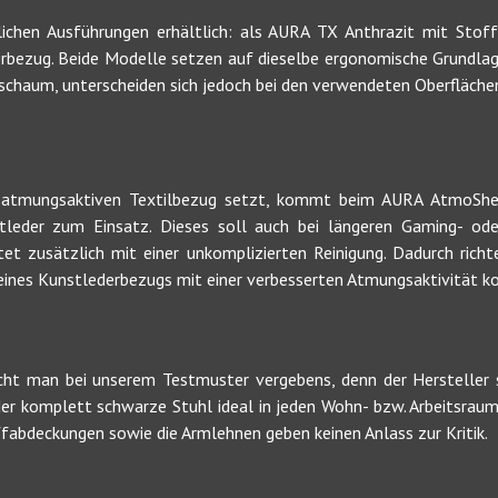
dlichen Ausführungen erhältlich: als AURA TX Anthrazit mit Sto
rbezug. Beide Modelle setzen auf dieselbe ergonomische Grundla
chaum, unterscheiden sich jedoch bei den verwendeten Oberflächen
atmungsaktiven Textilbezug setzt, kommt beim AURA AtmoShell 
stleder zum Einsatz. Dieses soll auch bei längeren Gaming- ode
et zusätzlich mit einer unkomplizierten Reinigung. Dadurch richt
eines Kunstlederbezugs mit einer verbesserten Atmungsaktivität k
cht man bei unserem Testmuster vergebens, denn der Hersteller s
 der komplett schwarze Stuhl ideal in jeden Wohn- bzw. Arbeitsraum
fabdeckungen sowie die Armlehnen geben keinen Anlass zur Kritik.