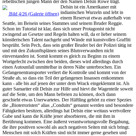
rebellischen jungen Mann der den Namen Delsin Rowe trägt.
Delsin ist ein Amerikaner mit
indianischen Wurzeln und lebt in
Bild 4/26 (Galerie öffnen)
einem Reservat etwas außerhalb von
Seattle, im Beisein seines Stammes und seinem Bruder Reggie.
Schon im Tutorial ist klar, dass sich unser Protagonist nicht
zwingend an Gesetze und Regeln halten will, da er lieber seinem
künstlerischen Talent nachgeht und Wände mit kunstvollen Graffiti
besprüht. Sein Pech, dass sein großer Bruder bei der Polizei tätig ist
und mit den Zukunftsplänen seines Blutsverwandten nicht
einverstanden ist. Somit kommt es gleich zu Beginn zu einem
Wortgefecht zwischen den beiden, dieses wird allerdings durch
einen Autounfall unmittelbar in deren Nähe unterbrochen. Ein
Gefangenentransporter verliert die Kontrolle und kommt von der
Straße ab, so dass ein Teil der gefangenen Insassen entkommen
kann - alle bis auf jenen der unter dem Wrack eingeklemmt ist. Als
guter Samariter eilt Delsin zur Hilfe und hievt die Wagenteile soweit
auf die Seite, um den Mann befreien zu können, doch dann
geschieht etwas Unerwartetes. Der Häftling gehört zu einer Spezies
die „Bioterroristen“ alias „Conduits“ genannt werden und besondere
Fähigkeiten besitzen, allerdings hat Delsin eine weitaus wertvollere
Gabe und kann die Kräfte jener absorbieren, die mit ihm in
Berührung kommen. Eine äußerst verantwortungsvolle Begabung,
die ihre positiven sowohl als auch negativen Seiten mit sich bringt.
Menschen mit solch Kräften sind nicht immer gerne gesehen und