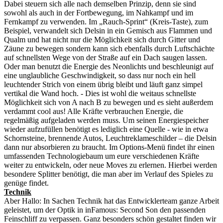
Dabei steuern sich alle nach demselben Prinzip, denn sie sind
sowohl als auch in der Fortbewegung, im Nahkampf und im
Fernkampf zu verwenden. Im „Rauch-Sprint“ (Kreis-Taste), zum
Beispiel, verwandelt sich Delsin in ein Gemisch aus Flammen und
Qualm und hat nicht nur die Möglichkeit sich durch Gitter und
Zäune zu bewegen sondern kann sich ebenfalls durch Luftschächte
auf schnellsten Wege von der Straße auf ein Dach saugen lassen.
Oder man benutzt die Energie des Neonlichts und beschleunigt auf
eine unglaubliche Geschwindigkeit, so dass nur noch ein hell
leuchtender Strich von einem übrig bleibt und läuft ganz simpel
vertikal die Wand hoch. - Dies ist wohl die weitaus schnellste
Möglichkeit sich von A nach B zu bewegen und es sieht außerdem
verdammt cool aus! Alle Kräfte verbrauchen Energie, die
regelmäßig aufgeladen werden muss. Um seinen Energiespeicher
wieder aufzufüllen benötigt es lediglich eine Quelle - wie in etwa
Schornsteine, brennende Autos, Leuchtreklameschilder – die Delsin
dann nur absorbieren zu braucht. Im Options-Menü findet ihr einen
umfassenden Technologiebaum um eure verschiedenen Kräfte
weiter zu entwickeln, oder neue Moves zu erlernen. Hierbei werden
besondere Splitter benötigt, die man aber im Verlauf des Spieles zu
genüge findet.
Technik
Aber Hallo: In Sachen Technik hat das Entwicklerteam ganze Arbeit
geleistet, um der Optik in inFamous: Second Son den passenden
Feinschliff zu verpassen. Ganz besonders schön gestaltet finden wir