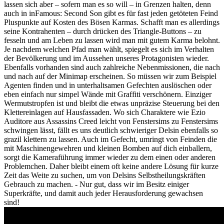
lassen sich aber – sofern man es so will – in Grenzen halten, denn
auch in inFamous: Second Son gibt es für fast jeden getöteten Feind
Pluspunkte auf Kosten des Bösen Karmas. Schafft man es allerdings
seine Kontrahenten – durch drücken des Triangle-Buttons – zu
fesseln und am Leben zu lassen wird man mit gutem Karma belohnt.
Je nachdem welchen Pfad man wählt, spiegelt es sich im Verhalten
der Bevölkerung und im Aussehen unseres Protagonisten wieder.
Ebenfalls vorhanden sind auch zahlreiche Nebenmissionen, die nach
und nach auf der Minimap erscheinen. So müssen wir zum Beispiel
Agenten finden und in unterhaltsamen Gefechten auslöschen oder
eben einfach nur simpel Wände mit Graffiti verschönern. Einziger
Wermutstropfen ist und bleibt die etwas unpräzise Steuerung bei den
Klettereinlagen auf Hausfassaden. Wo sich Charaktere wie Ezio
Auditore aus Assassins Creed leicht von Fenstersims zu Fenstersims
schwingen lässt, fällt es uns deutlich schwieriger Delsin ebenfalls so
grazil klettern zu lassen. Auch im Gefecht, umringt von Feinden die
mit Maschinengewehren und kleinen Bomben auf dich einballern,
sorgt die Kameraführung immer wieder zu dem einen oder anderen
Problemchen. Daher bleibt einem oft keine andere Lösung für kurze
Zeit das Weite zu suchen, um von Delsins Selbstheilungskräften
Gebrauch zu machen. - Nur gut, dass wir im Besitz einiger
Superkräfte, und damit auch jeder Herausforderung gewachsen
sind!