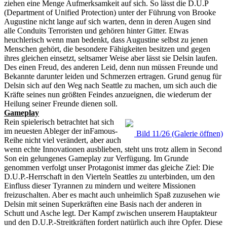
ziehen eine Menge Aufmerksamkeit auf sich. So lässt die D.U.P
(Department of Unified Protection) unter der Führung von Brooke
Augustine nicht lange auf sich warten, denn in deren Augen sind
alle Conduits Terroristen und gehören hinter Gitter. Etwas
heuchlerisch wenn man bedenkt, dass Augustine selbst zu jenen
Menschen gehört, die besondere Fähigkeiten besitzen und gegen
ihres gleichen einsetzt, seltsamer Weise aber lässt sie Delsin laufen.
Des einen Freud, des anderen Leid, denn nun müssen Freunde und
Bekannte darunter leiden und Schmerzen ertragen. Grund genug für
Delsin sich auf den Weg nach Seattle zu machen, um sich auch die
Kräfte seines nun größten Feindes anzueignen, die wiederum der
Heilung seiner Freunde dienen soll.
Gameplay
Rein spielerisch betrachtet hat sich
im neuesten Ableger der inFamous-
Bild 11/26 (Galerie öffnen)
Reihe nicht viel verändert, aber auch
wenn echte Innovationen ausblieben, steht uns trotz allem in Second
Son ein gelungenes Gameplay zur Verfügung. Im Grunde
genommen verfolgt unser Protagonist immer das gleiche Ziel: Die
D.U.P.-Herrschaft in den Vierteln Seattles zu unterbinden, um den
Einfluss dieser Tyrannen zu mindern und weitere Missionen
freizuschalten. Aber es macht auch unheimlich Spaß zuzusehen wie
Delsin mit seinen Superkräften eine Basis nach der anderen in
Schutt und Asche legt. Der Kampf zwischen unserem Hauptakteur
und den D.U.P.-Streitkräften fordert natürlich auch ihre Opfer. Diese