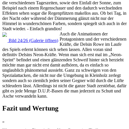
die verschiedenen Tageszeiten, sowie den Einfall der Sonne, zum
Beispiel nach einem Regenschauer und den dadurch wechselnden
Effekten sehen sogar die Regenpfützen makellos aus. Ob bei Tag, in
der Nacht oder während der Dämmerung glänzt nicht nur der
Himmel in wunderschönen Farben, sondern spiegelt sich auch in der
Stadt wieder. - Einfach grandios!
Auch die Animationen der
Protagonisten und der verschiedenen
Bild 24/26 (Galerie öffnen)
Kräfte, die Delsin Rowe im Laufe
des Spiels erlernt können sich sehen lassen. Allen voran sind
definitiv Delsins Neon-Kräfte. Wenn man sich erst mal im „Neon-
Sprint“ befindet und einen glänzenden Schweif hinter sich herzieht
möchte man gar nicht erst damit aufhören, da es einfach so
unglaublich phänomenal aussieht. Ganz zu schweigen von den
Spezialattacken, die nicht nur die Umgebung in Kleinholz zerlegt
sondern auch so ziemlich jeden seiner Gegner wild durch die Lüfte
schleudern lässt. Allerdings ist nicht die ganze Stadt zerstörbar, dafür
gibt es jede Menge D.U.P.-Basen die man jederzeit zu Schutt und
Asche verwandeln kann.
Fazit und Wertung
„