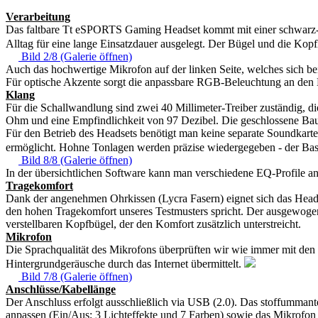
Verarbeitung
Das faltbare Tt eSPORTS Gaming Headset kommt mit einer schwarz-rote
Alltag für eine lange Einsatzdauer ausgelegt. Der Bügel und die Kop
Bild 2/8 (Galerie öffnen)
Auch das hochwertige Mikrofon auf der linken Seite, welches sich b
Für optische Akzente sorgt die anpassbare RGB-Beleuchtung an den 
Klang
Für die Schallwandlung sind zwei 40 Millimeter-Treiber zuständig, d
Ohm und eine Empfindlichkeit von 97 Dezibel. Die geschlossene Ba
Für den Betrieb des Headsets benötigt man keine separate Soundkarte
ermöglicht. Hohne Tonlagen werden präzise wiedergegeben - der Bass f
Bild 8/8 (Galerie öffnen)
In der übersichtlichen Software kann man verschiedene EQ-Profile an
Tragekomfort
Dank der angenehmen Ohrkissen (Lycra Fasern) eignet sich das Headse
den hohen Tragekomfort unseres Testmusters spricht. Der ausgewogen
verstellbaren Kopfbügel, der den Komfort zusätzlich unterstreicht.
Mikrofon
Die Sprachqualität des Mikrofons überprüften wir wie immer mit de
Hintergrundgeräusche durch das Internet übermittelt.
Bild 7/8 (Galerie öffnen)
Anschlüsse/Kabellänge
Der Anschluss erfolgt ausschließlich via USB (2.0). Das stoffumman
anpassen (Ein/Aus; 3 Lichteffekte und 7 Farben) sowie das Mikrofon