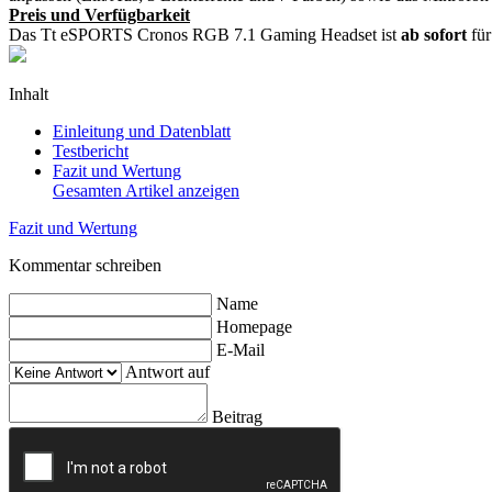
Preis und Verfügbarkeit
Das Tt eSPORTS Cronos RGB 7.1 Gaming Headset ist
ab sofort
für
Inhalt
Einleitung und Datenblatt
Testbericht
Fazit und Wertung
Gesamten Artikel anzeigen
Fazit und Wertung
Kommentar schreiben
Name
Homepage
E-Mail
Antwort auf
Beitrag