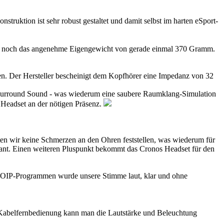
uktion ist sehr robust gestaltet und damit selbst im harten eSport-
re da noch das angenehme Eigengewicht von gerade einmal 370 Gramm.
ken. Der Hersteller bescheinigt dem Kopfhörer eine Impedanz von 32
7.1 Surround Sound - was wiederum eine saubere Raumklang-Simulation
m Headset an der nötigen Präsenz.
ten wir keine Schmerzen an den Ohren feststellen, was wiederum für
sant. Einen weiteren Pluspunkt bekommt das Cronos Headset für den
n VOIP-Programmen wurde unsere Stimme laut, klar und ohne
n Kabelfernbedienung kann man die Lautstärke und Beleuchtung