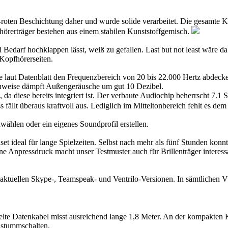
n Beschichtung daher und wurde solide verarbeitet. Die gesamte Konstr
fhörerträger bestehen aus einem stabilen Kunststoffgemisch.
ei Bedarf hochklappen lässt, weiß zu gefallen. Last but not least wä
Kopfhörerseiten.
ie laut Datenblatt den Frequenzbereich von 20 bis 22.000 Hertz abdec
uweise dämpft Außengeräusche um gut 10 Dezibel.
, da diese bereits integriert ist. Der verbaute Audiochip beherrscht 
ällt überaus kraftvoll aus. Lediglich im Mitteltonbereich fehlt es de
wählen oder ein eigenes Soundprofil erstellen.
t ideal für lange Spielzeiten. Selbst nach mehr als fünf Stunden konn
e Anpressdruck macht unser Testmuster auch für Brillenträger interes
n aktuellen Skype-, Teamspeak- und Ventrilo-Versionen. In sämtliche
telte Datenkabel misst ausreichend lange 1,8 Meter. An der kompakte
 stummschalten.