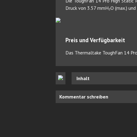
Die ToughFan 14 Pro High Static P
Druck von 3.57 mmH₂O (max.) und e
Preis und Verfügbarkeit
Das Thermaltake ToughFan 14 Pro 
Inhalt
Kommentar schreiben