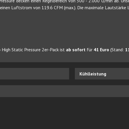
ressure decken einen Regelbereich von 500 - 2.000 U/min ab. Uns
inen Luftstrom von 119.6 CFM (max.). Die maximale Lautstärke lieg
High Static Pressure 2er-Pack ist
ab sofort
für
41 Euro
(Stand:
1
Kühlleistung