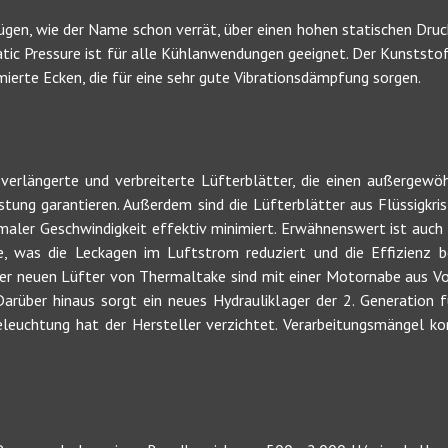
en, wie der Name schon verrät, über einen hohen statischen Druc
atic Pressure ist für alle Kühlanwendungen geeignet. Der Kunststo
ierte Ecken, die für eine sehr gute Vibrationsdämpfung sorgen.
verlängerte und verbreiterte Lüfterblätter, die einen außergewö
stung garantieren. Außerdem sind die Lüfterblätter aus Flüssigkri
imaler Geschwindigkeit effektiv minimiert. Erwähnenswert ist auch
, was die Leckagen im Luftstrom reduziert und die Effizienz be
der neuen Lüfter von Thermaltake sind mit einer Motornabe aus Voll
 Darüber hinaus sorgt ein neues Hydrauliklager der 2. Generation 
Beleuchtung hat der Hersteller verzichtet. Verarbeitungsmängel 