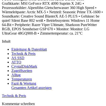
Grafikkarte: MSI GeForce RTX 4090 Suprim X 24G
•
Prozessorkühler: Alpenföhn Gletscherwasser 360 High Speed
•
Wärmeleitpaste: Arctic MX-5
• Netzteil: Seasonic Prime TX-1600
•
Soundkarte: Creative Sound BlasterX AE-5 PLUS
• Gehäuse: be
quiet! Silent Base 802 weiß
• Betriebssystem: Windows 11 Home
64-Bit
• Peripherie: Razer Viper Ultimate, Sharkoon PureWriter
RGB, EPOS Sennheiser GSP 670
• Monitor: Monitor: LG
UltraGear 48GQ900-B
• Zimmertemperatur: ca. 21°C
Inhalt
Einleitung & Datenblatt
Technik & Preis
AS SSD
ATTO
CrystalDiskMark
Zugriffszeiten
Alltag
Temperaturen
Fazit & Wertung
Gesamten Artikel anzeigen
Technik & Preis
Kommentar schreiben