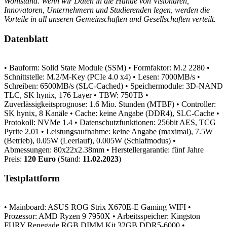
Wohlstand. Wenn wir Daten in die Hände von Visionären,
Innovatoren, Unternehmern und Studierenden legen, werden die
Vorteile in all unseren Gemeinschaften und Gesellschaften verteilt.
Datenblatt
• Bauform: Solid State Module (SSM)
• Formfaktor: M.2 2280
•
Schnittstelle: M.2/M-Key (PCIe 4.0 x4)
• Lesen: 7000MB/s
•
Schreiben: 6500MB/s (SLC-Cached)
• Speichermodule: 3D-NAND
TLC, SK hynix, 176 Layer
• TBW: 750TB
•
Zuverlässigkeitsprognose: 1.6 Mio. Stunden (MTBF)
• Controller:
SK hynix, 8 Kanäle
• Cache: keine Angabe (DDR4), SLC-Cache
•
Protokoll: NVMe 1.4
• Datenschutzfunktionen: 256bit AES, TCG
Pyrite 2.01
• Leistungsaufnahme: keine Angabe (maximal), 7.5W
(Betrieb), 0.05W (Leerlauf), 0.005W (Schlafmodus)
•
Abmessungen: 80x22x2.38mm
• Herstellergarantie: fünf Jahre
Preis:
120 Euro
(Stand:
11.02.2023
)
Testplattform
• Mainboard: ASUS ROG Strix X670E-E Gaming WIFI
•
Prozessor: AMD Ryzen 9 7950X
• Arbeitsspeicher: Kingston
FURY Renegade RGB DIMM Kit 32GB DDR5-6000
•