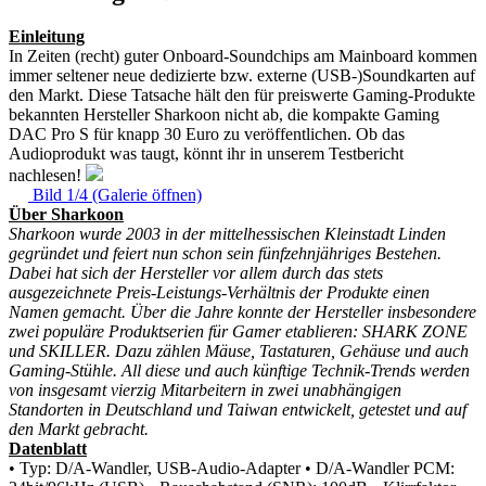
Einleitung
In Zeiten (recht) guter Onboard-Soundchips am Mainboard kommen
immer seltener neue dedizierte bzw. externe (USB-)Soundkarten auf
den Markt. Diese Tatsache hält den für preiswerte Gaming-Produkte
bekannten Hersteller Sharkoon nicht ab, die kompakte Gaming
DAC Pro S für knapp 30 Euro zu veröffentlichen. Ob das
Audioprodukt was taugt, könnt ihr in unserem Testbericht
nachlesen!
Bild 1/4 (Galerie öffnen)
Über Sharkoon
Sharkoon wurde 2003 in der mittelhessischen Kleinstadt Linden
gegründet und feiert nun schon sein fünfzehnjähriges Bestehen.
Dabei hat sich der Hersteller vor allem durch das stets
ausgezeichnete Preis-Leistungs-Verhältnis der Produkte einen
Namen gemacht. Über die Jahre konnte der Hersteller insbesondere
zwei populäre Produktserien für Gamer etablieren: SHARK ZONE
und SKILLER. Dazu zählen Mäuse, Tastaturen, Gehäuse und auch
Gaming-Stühle. All diese und auch künftige Technik-Trends werden
von insgesamt vierzig Mitarbeitern in zwei unabhängigen
Standorten in Deutschland und Taiwan entwickelt, getestet und auf
den Markt gebracht.
Datenblatt
• Typ: D/A-Wandler, USB-Audio-Adapter
• D/A-Wandler PCM: