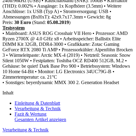
24bit/96kHz (USB)
• Rauschabstand (SNR): 100dB
• Klirrfaktor
(THD): 0.002%
• Ausgänge: 1x Kopfhörer (3.5mm)
• Weitere
Anschlüsse: 1x USB (Typ A)
• Stromversorgung: USB
•
Abmessungen (BxHxT): 42x9.7x17.3mm
• Gewicht: 8g
Preis:
30 Euro
(Stand:
05.08.2019
)
Testsystem
• Mainboard: ASUS ROG Crosshair VII Hero
• Prozessor: AMD
Ryzen 2700X @ 4.0 GHz x8
• Arbeitsspeicher: Ballistix Elite
DIMM Kit 32GB, DDR4-3000
• Grafikkarte: Zotac Gaming
GeForce RTX 2080 Ti AMP
• Prozessorkühler: Alpenföhn Brocken
3
• Wärmeleitpaste: Arctic MX-4 (2019)
• Netzteil: Seasonic Snow
Silent 1050W
• Festplatten: Toshiba OCZ RD400 512GB, M.2
•
Gehäuse: be quiet! Dark Base Pro 900
• Betriebssystem: Windows
10 Home 64-Bit
• Monitor: LG Electronics 34UC79G-B
•
Zimmertemperatur: ca. 21°C
• Sonstiges: beyerdynamic MMX 300 2. Generation Headset
Inhalt
Einleitung & Datenblatt
Verarbeitung & Technik
Fazit & Wertung
Gesamten Artikel anzeigen
Verarbeitung & Technik