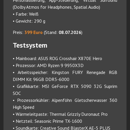
Personalisierung, App-Steuerung, Virtual Surround
(Dolby Atmos for Headphones, Spatial Audio)
• Farbe: Weiß
• Gewicht: 290 g
Preis:
399 Euro
(Stand:
08.07.2026
)
Testsystem
• Mainboard: ASUS ROG Crosshair X870E Hero
• Prozessor: AMD Ryzen 9 9950X3D
• Arbeitsspeicher: Kingston FURY Renegade RGB
DIMM Kit 96GB DDR5-6000
• Grafikkarte: MSI GeForce RTX 5090 32G Suprim
SOC
• Prozessorkühler: Alpenföhn Gletscherwasser 360
High Speed
• Wärmeleitpaste: Thermal Grizzly Duronaut Pro
• Netzteil: Seasonic Prime TX-1600
• Soundkarte: Creative Sound BlasterX AE-5 PLUS