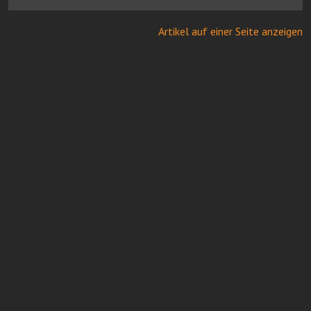
Artikel auf einer Seite anzeigen
Online Casinos mit Paysafe
FairGO Casino
Neue casinos bei Casinoservice.org
Beste Online Casinos