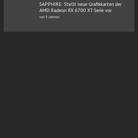
SAPPHIRE: Stellt neue Grafikkarten der
AMD Radeon RX 6700 XT Serie vor
vor 5 Jahren
Online Casinos mit Paysafe
FairGO Casino