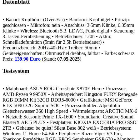
Datenblatt
• Bauart: Kopfhörer (Over-Ear)
• Bauform: Kopfbügel
• Prinzip:
geschlossen
• Mikrofon: nein
• Anschluss: 3.5mm Klinke, 6.35mm
Klinke
• Wireless: Bluetooth 5.3, LDAC, Funk digital
• Steuerung:
3-Tasten-Fernbedienung
• Betriebsdauer: 120h
• Akku:
Schnellladefunktion (5min für 2.5h Betriebsdauer)
•
Frequenzbereich: 20Hz-40kHz
• Treiber: 50mm
•
Geräteeigenschaften: Ohrmuschel drehbar, faltbar
• Farbe: schwarz
Preis:
139,90 Euro
(Stand:
07.05.2025
)
Testsystem
• Mainboard: ASUS ROG Crosshair X870E Hero
• Prozessor:
AMD Ryzen 9 9950X
• Arbeitsspeicher: Kingston FURY Renegade
RGB DIMM Kit 32GB DDR5-6000
• Grafikkarte: MSI GeForce
RTX 5090 32G Suprim SOC
• Prozessorkühler: Alpenföhn
Gletscherwasser 360 High Speed
• Wärmeleitpaste: ARCTIC MX-6
• Netzteil: Seasonic Prime TX-1600
• Soundkarte: Creative Sound
BlasterX AE-5 PLUS
• Festplatten: KIOXIA EXCERIA PRO SSD
2TB
• Gehäuse: be quiet! Silent Base 802 weiß
• Betriebssystem:
Windows 11 Home 64-Bit
• Peripherie: Razer Viper V3 Pro,
Sharkoon PureWriter RGB, EPOS Sennheiser GSP 670
• Monitor: