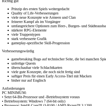
Richtig gut
Prinzip des ersten Spiels weitergedacht
Quality of Life-Verbesserungen
viele neue Konzepte wie Armeen und Clan
feinerer Kampf als im Vorgänger
umfangreichere Optionen zum Heer-, Burgen- und Städteausb
stärkere RPG-Elemente
viele Truppentypen
stark verbesserte Grafik
gameplay-spezifische Skill-Progression
Verbesserungswürdig
gamebreaking Bugs auf technischer Seite, die bei manchen Spie
unfertige Quests
überschaubar viele Schlachtkarten
viele gute Konzepte, die noch nicht fertig sind
saftiger Preis für einen Early Access-Titel mit Macken
bisher nur auf Englisch
Anforderungen
PC MINIMUM:
• Setzt 64-Bit-Prozessor und -Betriebssystem voraus
• Betriebssystem: Windows 7 (64-bit only)
• Prozessor: Intel® Core™ i3-8100 / AMD Ryzen™ 3 1200