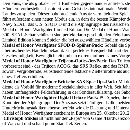
Den Fans, die als globale Tier 1-Einheiten gegeneinander antreten, s
Händlern vorbestellen. Inspiriert vom Geist des internationalen Wett
Landes zu spielen. Dieser bahnbrechende Ansatz vermittelt den Spiel
führt außerdem einen neuen Modus ein, in dem die besten Kämpfer d
Navy SEAL, das U.S. SFOD-D und die Alphagruppe des russischen 
Medal of Honor Warfighter Limited Edition
Die Medal of Honor Warfi
300. SEAL-Scharfschützen sind perfekt darin geschult, den Feind aus
Limited Edition können Spieler, die bei ausgewählten Händlern vorbest
Medal of Honor Warfighter SFOD-D-Späher-Pack:
Sobald die Sp
überraschendes Handeln bekannt. Ein perfektes Beispiel dafür ist der 
Geschwindigkeit, Beweglichkeit und ein extrem aufmerksames Vorge
Medal of Honor Warfighter Trijicon-Optics-3er-Pack:
Das Trijico
vorbereitet sind - das Trijicon ACOG, das SRS Reflex und das RMR. 
sowohl vergrößernde, selbstleuchtende taktische Zielfernrohre als au
eines Treffers erhöhen.
Medal of Honor Warfighter Britische SAS Spec Ops-Pack:
Mit de
diente als Vorbild für moderne Spezialeinheiten in aller Welt. Seit J
haben umfangreiche Felderfahrung in der Sonderaufklärung, der Sabot
Medal of Honor Warfighter Digital Deluxe-Pack:
PC-Spieler, die 
Kanonier der Alphagruppe. Der Speznas setzt häufiger als die meisten 
Unterdrückungstaktiken ebenso perfekt wie die Deckung und Unterst
Medal of Honor Warfighter erscheint in Europa am 25. Oktober 2012
Christoph Miklos
ist nicht nur der „Papa“ von Game-/Hardwarezoom,
of Warcraft und schaut gerne Star Trek Serien.