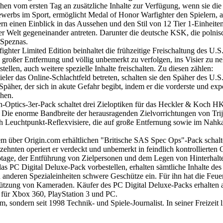
tehen vom ersten Tag an zusätzliche Inhalte zur Verfügung, wenn sie d
bewerbs im Sport, ermöglicht Medal of Honor Warfighter den Spielern, au
ern einen Einblick in das Aussehen und den Stil von 12 Tier 1-Einheit
er Welt gegeneinander antreten. Darunter die deutsche KSK, die poln
Speznas.
ghter Limited Edition beinhaltet die frühzeitige Freischaltung des 
 großer Entfernung und völlig unbemerkt zu verfolgen, ins Visier zu 
ellen, auch weitere spezielle Inhalte freischalten. Zu diesen zählen:
ieler das Online-Schlachtfeld betreten, schalten sie den Späher des U.
Späher, der sich in akute Gefahr begibt, indem er die vorderste und exp
hen.
n-Optics-3er-Pack schaltet drei Zieloptiken für das Heckler & Koch HK
Die enorme Bandbreite der herausragenden Zielvorrichtungen von Trijic
ch Leuchtpunkt-Reflexvisiere, die auf große Entfernung sowie im Nahka
m über Origin.com erhältlichen "Britische SAS Spec Ops"-Pack schalt
ahrzehnten operiert er verdeckt und unbemerkt in feindlich kontrollier
age, der Entführung von Zielpersonen und dem Legen von Hinterhalten.
das PC Digital Deluxe-Pack vorbestellen, erhalten sämtliche Inhalte 
anderen Spezialeinheiten schwere Geschütze ein. Für ihn hat die Feuerü
ützung von Kameraden. Käufer des PC Digital Deluxe-Packs erhalten 
 für Xbox 360, PlayStation 3 und PC.
 sondern seit 1998 Technik- und Spiele-Journalist. In seiner Freizeit