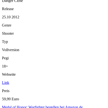
Danger Close
Release
25.10 2012
Genre
Shooter
Typ
Vollversion
Pegi
18+
Webseite
Link
Preis
59,99 Euro
Medal of Honor: Warfighter bestellen bei Amazon.de