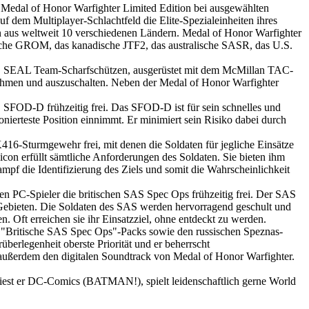
ie Medal of Honor Warfighter Limited Edition bei ausgewählten
f dem Multiplayer-Schlachtfeld die Elite-Spezialeinheiten ihres
en aus weltweit 10 verschiedenen Ländern. Medal of Honor Warfighter
ische GROM, das kanadische JTF2, das australische SASR, das U.S.
U.S. SEAL Team-Scharfschützen, ausgerüstet mit dem McMillan TAC-
nehmen und auszuschalten.
Neben der Medal of Honor Warfighter
S. SFOD-D frühzeitig frei. Das SFOD-D ist für sein schnelles und
onierteste Position einnimmt. Er minimiert sein Risiko dabei durch
416-Sturmgewehr frei, mit denen die Soldaten für jegliche Einsätze
on erfüllt sämtliche Anforderungen des Soldaten. Sie bieten ihm
mpf die Identifizierung des Ziels und somit die Wahrscheinlichkeit
en PC-Spieler die britischen SAS Spec Ops frühzeitig frei. Der SAS
ten Gebieten. Die Soldaten des SAS werden hervorragend geschult und
 Oft erreichen sie ihr Einsatzziel, ohne entdeckt zu werden.
des "Britische SAS Spec Ops"-Packs sowie den russischen Speznas-
berlegenheit oberste Priorität und er beherrscht
außerdem den digitalen Soundtrack von Medal of Honor Warfighter.
 liest er DC-Comics (BATMAN!), spielt leidenschaftlich gerne World