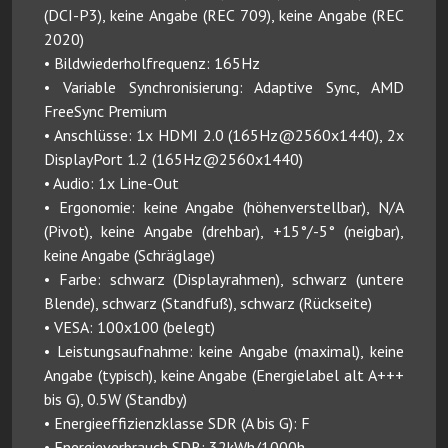
(DCI-P3), keine Angabe (REC 709), keine Angabe (REC
2020)
• Bildwiederholfrequenz: 165Hz
• Variable Synchronisierung: Adaptive Sync, AMD
FreeSync Premium
• Anschlüsse: 1x HDMI 2.0 (165Hz@2560x1440), 2x
DisplayPort 1.2 (165Hz@2560x1440)
• Audio: 1x Line-Out
• Ergonomie: keine Angabe (höhenverstellbar), N/A
(Pivot), keine Angabe (drehbar), +15°/-5° (neigbar),
keine Angabe (Schräglage)
• Farbe: schwarz (Displayrahmen), schwarz (untere
Blende), schwarz (Standfuß), schwarz (Rückseite)
• VESA: 100x100 (belegt)
• Leistungsaufnahme: keine Angabe (maximal), keine
Angabe (typisch), keine Angabe (Energielabel alt A+++
bis G), 0.5W (Standby)
• Energieeffizienzklasse SDR (A bis G): F
• Energieverbrauch SDR: 32kWh/1000h