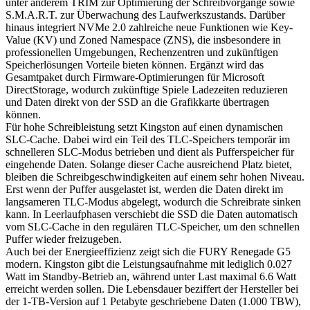
unter anderem TRIM zur Optimierung der Schreibvorgänge sowie
S.M.A.R.T. zur Überwachung des Laufwerkszustands. Darüber
hinaus integriert NVMe 2.0 zahlreiche neue Funktionen wie Key-
Value (KV) und Zoned Namespace (ZNS), die insbesondere in
professionellen Umgebungen, Rechenzentren und zukünftigen
Speicherlösungen Vorteile bieten können. Ergänzt wird das
Gesamtpaket durch Firmware-Optimierungen für Microsoft
DirectStorage, wodurch zukünftige Spiele Ladezeiten reduzieren
und Daten direkt von der SSD an die Grafikkarte übertragen
können.
Für hohe Schreibleistung setzt Kingston auf einen dynamischen
SLC-Cache. Dabei wird ein Teil des TLC-Speichers temporär im
schnelleren SLC-Modus betrieben und dient als Pufferspeicher für
eingehende Daten. Solange dieser Cache ausreichend Platz bietet,
bleiben die Schreibgeschwindigkeiten auf einem sehr hohen Niveau.
Erst wenn der Puffer ausgelastet ist, werden die Daten direkt im
langsameren TLC-Modus abgelegt, wodurch die Schreibrate sinken
kann. In Leerlaufphasen verschiebt die SSD die Daten automatisch
vom SLC-Cache in den regulären TLC-Speicher, um den schnellen
Puffer wieder freizugeben.
Auch bei der Energieeffizienz zeigt sich die FURY Renegade G5
modern. Kingston gibt die Leistungsaufnahme mit lediglich 0.027
Watt im Standby-Betrieb an, während unter Last maximal 6.6 Watt
erreicht werden sollen. Die Lebensdauer beziffert der Hersteller bei
der 1-TB-Version auf 1 Petabyte geschriebene Daten (1.000 TBW),