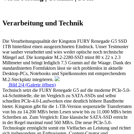
Verarbeitung und Technik
Die Verarbeitungsqualität der Kingston FURY Renegade G5 SSD
1TB hinterlässt einen ausgezeichneten Eindruck. Unser Testmuster
war sauber verarbeitet und wies weder optische noch technische
Mängel auf. Die kompakte M.2-2280-SSD misst 80 x 22 x 2.3
Millimeter und bringt lediglich 7.5 Gramm auf die Waage. Dank des
standardisierten Formfaktors lässt sie sich problemlos in aktuelle
Desktop-PCs, Notebooks und Spielkonsolen mit entsprechendem
M.2-Steckplatz integrieren.
Bild 2/4 (Galerie öffnen)
Technisch setzt die FURY Renegade G5 auf die moderne PCIe-5.0-
x4-Schnittstelle, die im Vergleich zu SATA-SSDs und selbst
schnellen PCIe-4.0-Laufwerken eine deutlich höhere Bandbreite
bietet. Kingston gibt für die 1-TB-Version sequenzielle Transferraten
von bis zu 14.200 MB/s beim Lesen sowie bis zu 11.000 MB/s beim
Schreiben an. Zum Vergleich: Eine klassische SATA-SSD erreicht
in der Regel maximal rund 560 MB/s. Die neue PCIe-5.0-
Technologie ermöglicht somit ein Vielfaches an Leistung und richtet
sich insbesondere an Enthusiasten, Content-Creator und