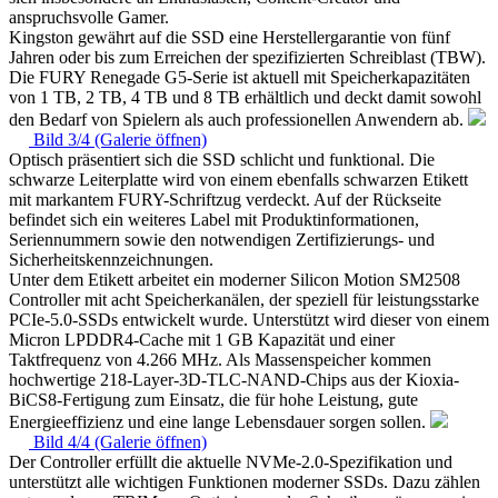
anspruchsvolle Gamer.
Kingston gewährt auf die SSD eine Herstellergarantie von fünf
Jahren oder bis zum Erreichen der spezifizierten Schreiblast (TBW).
Die FURY Renegade G5-Serie ist aktuell mit Speicherkapazitäten
von 1 TB, 2 TB, 4 TB und 8 TB erhältlich und deckt damit sowohl
den Bedarf von Spielern als auch professionellen Anwendern ab.
Bild 3/4 (Galerie öffnen)
Optisch präsentiert sich die SSD schlicht und funktional. Die
schwarze Leiterplatte wird von einem ebenfalls schwarzen Etikett
mit markantem FURY-Schriftzug verdeckt. Auf der Rückseite
befindet sich ein weiteres Label mit Produktinformationen,
Seriennummern sowie den notwendigen Zertifizierungs- und
Sicherheitskennzeichnungen.
Unter dem Etikett arbeitet ein moderner Silicon Motion SM2508
Controller mit acht Speicherkanälen, der speziell für leistungsstarke
PCIe-5.0-SSDs entwickelt wurde. Unterstützt wird dieser von einem
Micron LPDDR4-Cache mit 1 GB Kapazität und einer
Taktfrequenz von 4.266 MHz. Als Massenspeicher kommen
hochwertige 218-Layer-3D-TLC-NAND-Chips aus der Kioxia-
BiCS8-Fertigung zum Einsatz, die für hohe Leistung, gute
Energieeffizienz und eine lange Lebensdauer sorgen sollen.
Bild 4/4 (Galerie öffnen)
Der Controller erfüllt die aktuelle NVMe-2.0-Spezifikation und
unterstützt alle wichtigen Funktionen moderner SSDs. Dazu zählen