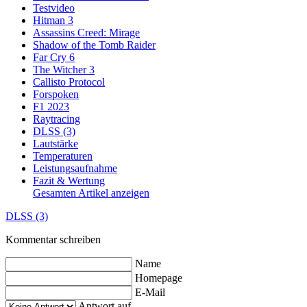
Testvideo
Hitman 3
Assassins Creed: Mirage
Shadow of the Tomb Raider
Far Cry 6
The Witcher 3
Callisto Protocol
Forspoken
F1 2023
Raytracing
DLSS (3)
Lautstärke
Temperaturen
Leistungsaufnahme
Fazit & Wertung
Gesamten Artikel anzeigen
DLSS (3)
Kommentar schreiben
Name
Homepage
E-Mail
Antwort auf