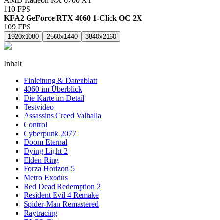
AMD Radeon RX 6700 XT
110
FPS
KFA2 GeForce RTX 4060 1-Click OC 2X
109
FPS
1920x1080
2560x1440
3840x2160
Inhalt
Einleitung & Datenblatt
4060 im Überblick
Die Karte im Detail
Testvideo
Assassins Creed Valhalla
Control
Cyberpunk 2077
Doom Eternal
Dying Light 2
Elden Ring
Forza Horizon 5
Metro Exodus
Red Dead Redemption 2
Resident Evil 4 Remake
Spider-Man Remastered
Raytracing