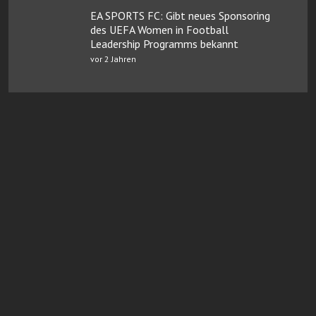
EA SPORTS FC: Gibt neues Sponsoring
des UEFA Women in Football
Leadership Programms bekannt
vor 2 Jahren
Online Casinos mit Paysafe
FairGO Casino