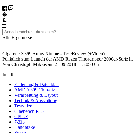
Alle Ergebnisse
Gigabyte X399 Aorus Xtreme - Test/Review (+Video)
Pünktlich zum Launch der AMD Ryzen Threadripper 2000er-Serie ha
Von
Christoph Miklos
am 21.09.2018 - 13:05 Uhr
Inhalt
Einleitung & Datenblatt
AMD X399 Chipsatz
Verarbeitung & Layout
Technik & Ausstattung
Testvideo
Cinebench R15
CPU-Z
7-Zip
Handbrake
Spiele