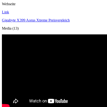
Webseite
Link
Gigabyte X399 Aorus Xtreme Preisvergleich
Media (13)