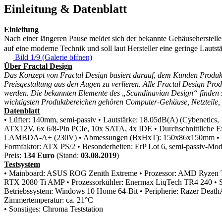
Einleitung & Datenblatt
Einleitung
Nach einer längeren Pause meldet sich der bekannte Gehäuseherstelle
auf eine moderne Technik und soll laut Hersteller eine geringe Lauts
Bild 1/9 (Galerie öffnen)
Über Fractal Design
Das Konzept von Fractal Design basiert darauf, dem Kunden Produkte
Preisgestaltung aus den Augen zu verlieren. Alle Fractal Design Pro
werden. Die bekannten Elemente des „Scandinavian Design“ finden si
wichtigsten Produktbereichen gehören Computer-Gehäuse, Netzteile
Datenblatt
• Lüfter: 140mm, semi-passiv
• Lautstärke: 18.05dB(A) (Cybenetics
ATX12V, 6x 6/8-Pin PCIe, 10x SATA, 4x IDE
• Durchschnittliche 
LAMBDA-A+ (230V)
• Abmessungen (BxHxT): 150x86x150mm
•
Formfaktor: ATX PS/2
• Besonderheiten: ErP Lot 6, semi-passiv-Mo
Preis:
134 Euro
(Stand:
03.08.2019
)
Testsystem
• Mainboard: ASUS ROG Zenith Extreme
• Prozessor: AMD Ryzen
RTX 2080 Ti AMP
• Prozessorkühler: Enermax LiqTech TR4 240
• 
Betriebssystem: Windows 10 Home 64-Bit
• Peripherie: Razer Dea
Zimmertemperatur: ca. 21°C
• Sonstiges: Chroma Teststation