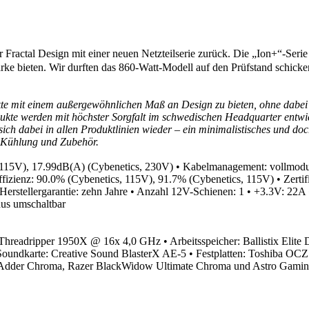
r Fractal Design mit einer neuen Netzteilserie zurück. Die „Ion+“-Ser
tärke bieten. Wir durften das 860-Watt-Modell auf den Prüfstand schick
 mit einem außergewöhnlichen Maß an Design zu bieten, ohne dabei di
dukte werden mit höchster Sorgfalt im schwedischen Headquarter entwi
ch dabei in allen Produktlinien wieder – ein minimalistisches und do
, Kühlung und Zubehör.
, 115V), 17.99dB(A) (Cybenetics, 230V)
• Kabelmanagement: vollmod
Effizienz: 90.0% (Cybenetics, 115V), 91.7% (Cybenetics, 115V)
• Zert
 Herstellergarantie: zehn Jahre
• Anzahl 12V-Schienen: 1
• +3.3V: 22A
dus umschaltbar
 Threadripper 1950X @ 16x 4,0 GHz
• Arbeitsspeicher: Ballistix E
Soundkarte: Creative Sound BlasterX AE-5
• Festplatten: Toshiba 
thAdder Chroma, Razer BlackWidow Ultimate Chroma und Astro Gami