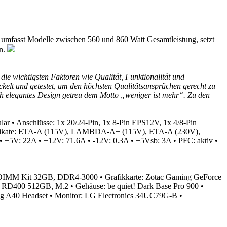
ie umfasst Modelle zwischen 560 und 860 Watt Gesamtleistung, setzt
en.
e wichtigsten Faktoren wie Qualität, Funktionalität und
ckelt und getestet, um den höchsten Qualitätsansprüchen gerecht zu
ch elegantes Design getreu dem Motto „weniger ist mehr“. Zu den
ular
• Anschlüsse: 1x 20/24-Pin, 1x 8-Pin EPS12V, 1x 4/8-Pin
ifikate: ETA-A (115V), LAMBDA-A+ (115V), ETA-A (230V),
• +5V: 22A
• +12V: 71.6A
• -12V: 0.3A
• +5Vsb: 3A
• PFC: aktiv
•
lite DIMM Kit 32GB, DDR4-3000
• Grafikkarte: Zotac Gaming GeForce
OCZ RD400 512GB, M.2
• Gehäuse: be quiet! Dark Base Pro 900
•
ng A40 Headset
• Monitor: LG Electronics 34UC79G-B
•