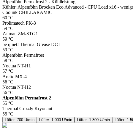
Alpenföhn Permafrost 2 - Kühlleistung
Kühler: Alpenföhn Brocken Eco Advanced - CPU Load x16 - weniger
Coolink CHILLARAMIC
60
°C
Prolimatech PK-3
59
°C
Zalman ZM-STG1
59
°C
be quiet! Thermal Grease DC1
59
°C
Alpenföhn Permafrost
58
°C
Noctua NT-H1
57
°C
Arctic MX-4
56
°C
Noctua NT-H2
56
°C
Alpenföhn Permafrost 2
55
°C
Thermal Grizzly Kryonaut
55
°C
Lüfter: 700 U/min
Lüfter: 1.000 U/min
Lüfter: 1.300 U/min
Lüfter: 1.