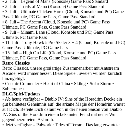
• 2. Juli – Legend of Mana (Konsole)
Game Pass Standard
• 2. Juli – Trials of Mana (Konsole)
Game Pass Standard
• 3. Juli – Ultimate Chicken Horse (Cloud, Konsole und PC)
Game
Pass Ultimate, PC Game Pass, Game Pass Standard
• 8. Juli – The Ascent (Cloud, Konsole und PC)
Game Pass
Ultimate, PC Game Pass, Game Pass Standard
• 9. Juli – Minami Lane (Cloud, Konsole und PC)
Game Pass
Ultimate, PC Game Pass
• 11. Juli – Tony Hawk’s Pro Skater 3 + 4 (Cloud, Konsole und PC)
Game Pass Ultimate, PC Game Pass
• 15. Juli – High On Life (Cloud, Konsole und PC)
Game Pass
Ultimate, PC Game Pass, Game Pass Standard
Retro Classics
Retro Classics, unsere großartige Zusammenarbeit mit Antstream
Arcade, wird immer besser. Diese Spiele-Juwelen wurden kürzlich
hinzugefügt:
• Cosmic Commuter
• Heart of China
• Skiing
• Solar Storm
•
Subterranea
DLC/Spiel-Updates
• Ab heute verfügbar – Diablo IV: Sins of the Horadrim
Decke ein
gut behütetes Geheimnis auf: die arkane Magie der Horadrim wartet
auf Dich. Bereite Dich darauf vor, in der neuen Saison von Diablo
IV: Sins of the Horadrim einem bekannten Feind mit neuer Wut
gegenüberzutreten: Astaroth.
• Jetzt verfügbar – Palworld: Tides of Terraria
Das lang erwartete