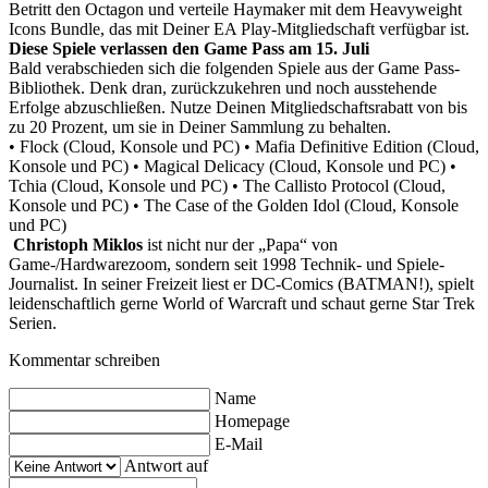
Betritt den Octagon und verteile Haymaker mit dem Heavyweight
Icons Bundle, das mit Deiner EA Play-Mitgliedschaft verfügbar ist.
Diese Spiele verlassen den Game Pass am 15. Juli
Bald verabschieden sich die folgenden Spiele aus der Game Pass-
Bibliothek. Denk dran, zurückzukehren und noch ausstehende
Erfolge abzuschließen. Nutze Deinen Mitgliedschaftsrabatt von bis
zu 20 Prozent, um sie in Deiner Sammlung zu behalten.
• Flock (Cloud, Konsole und PC)
• Mafia Definitive Edition (Cloud,
Konsole und PC)
• Magical Delicacy (Cloud, Konsole und PC)
•
Tchia (Cloud, Konsole und PC)
• The Callisto Protocol (Cloud,
Konsole und PC)
• The Case of the Golden Idol (Cloud, Konsole
und PC)
Christoph Miklos
ist nicht nur der „Papa“ von
Game-/Hardwarezoom, sondern seit 1998 Technik- und Spiele-
Journalist. In seiner Freizeit liest er DC-Comics (BATMAN!), spielt
leidenschaftlich gerne World of Warcraft und schaut gerne Star Trek
Serien.
Kommentar schreiben
Name
Homepage
E-Mail
Antwort auf