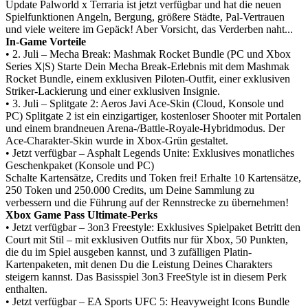
Update Palworld x Terraria ist jetzt verfügbar und hat die neuen
Spielfunktionen Angeln, Bergung, größere Städte, Pal-Vertrauen
und viele weitere im Gepäck! Aber Vorsicht, das Verderben naht...
In-Game Vorteile
• 2. Juli – Mecha Break: Mashmak Rocket Bundle (PC und Xbox
Series X|S)
Starte Dein Mecha Break-Erlebnis mit dem Mashmak
Rocket Bundle, einem exklusiven Piloten-Outfit, einer exklusiven
Striker-Lackierung und einer exklusiven Insignie.
• 3. Juli – Splitgate 2: Aeros Javi Ace-Skin (Cloud, Konsole und
PC)
Splitgate 2 ist ein einzigartiger, kostenloser Shooter mit Portalen
und einem brandneuen Arena-/Battle-Royale-Hybridmodus. Der
Ace-Charakter-Skin wurde in Xbox-Grün gestaltet.
• Jetzt verfügbar – Asphalt Legends Unite: Exklusives monatliches
Geschenkpaket (Konsole und PC)
Schalte Kartensätze, Credits und Token frei! Erhalte 10 Kartensätze,
250 Token und 250.000 Credits, um Deine Sammlung zu
verbessern und die Führung auf der Rennstrecke zu übernehmen!
Xbox Game Pass Ultimate-Perks
• Jetzt verfügbar – 3on3 Freestyle: Exklusives Spielpaket
Betritt den
Court mit Stil – mit exklusiven Outfits nur für Xbox, 50 Punkten,
die du im Spiel ausgeben kannst, und 3 zufälligen Platin-
Kartenpaketen, mit denen Du die Leistung Deines Charakters
steigern kannst. Das Basisspiel 3on3 FreeStyle ist in diesem Perk
enthalten.
• Jetzt verfügbar – EA Sports UFC 5: Heavyweight Icons Bundle