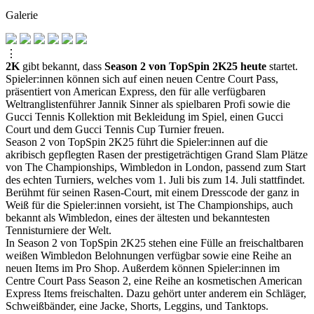
Galerie
⋮
2K
gibt bekannt, dass
Season 2 von TopSpin 2K25 heute
startet.
Spieler:innen können sich auf einen neuen Centre Court Pass,
präsentiert von American Express, den für alle verfügbaren
Weltranglistenführer Jannik Sinner als spielbaren Profi sowie die
Gucci Tennis Kollektion mit Bekleidung im Spiel, einen Gucci
Court und dem Gucci Tennis Cup Turnier freuen.
Season 2 von TopSpin 2K25 führt die Spieler:innen auf die
akribisch gepflegten Rasen der prestigeträchtigen Grand Slam Plätze
von The Championships, Wimbledon in London, passend zum Start
des echten Turniers, welches vom 1. Juli bis zum 14. Juli stattfindet.
Berühmt für seinen Rasen-Court, mit einem Dresscode der ganz in
Weiß für die Spieler:innen vorsieht, ist The Championships, auch
bekannt als Wimbledon, eines der ältesten und bekanntesten
Tennisturniere der Welt.
In Season 2 von TopSpin 2K25 stehen eine Fülle an freischaltbaren
weißen Wimbledon Belohnungen verfügbar sowie eine Reihe an
neuen Items im Pro Shop. Außerdem können Spieler:innen im
Centre Court Pass Season 2, eine Reihe an kosmetischen American
Express Items freischalten. Dazu gehört unter anderem ein Schläger,
Schweißbänder, eine Jacke, Shorts, Leggins, und Tanktops.