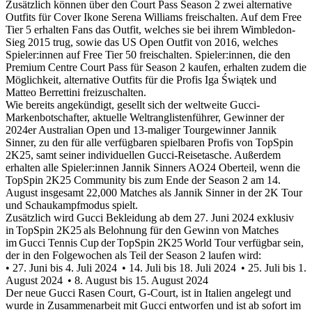
Zusätzlich können über den Court Pass Season 2 zwei alternative
Outfits für Cover Ikone Serena Williams freischalten. Auf dem Free
Tier 5 erhalten Fans das Outfit, welches sie bei ihrem Wimbledon-
Sieg 2015 trug, sowie das US Open Outfit von 2016, welches
Spieler:innen auf Free Tier 50 freischalten. Spieler:innen, die den
Premium Centre Court Pass für Season 2 kaufen, erhalten zudem die
Möglichkeit, alternative Outfits für die Profis Iga Świątek und
Matteo Berrettini freizuschalten.
Wie bereits angekündigt, gesellt sich der weltweite Gucci-
Markenbotschafter, aktuelle Weltranglistenführer, Gewinner der
2024er Australian Open und 13-maliger Tourgewinner Jannik
Sinner, zu den für alle verfügbaren spielbaren Profis von TopSpin
2K25, samt seiner individuellen Gucci-Reisetasche. Außerdem
erhalten alle Spieler:innen Jannik Sinners AO24 Oberteil, wenn die
TopSpin 2K25 Community bis zum Ende der Season 2 am 14.
August insgesamt 22,000 Matches als Jannik Sinner in der 2K Tour
und Schaukampfmodus spielt.
Zusätzlich wird Gucci Bekleidung ab dem 27. Juni 2024 exklusiv
in TopSpin 2K25 als Belohnung für den Gewinn von Matches
im Gucci Tennis Cup der TopSpin 2K25 World Tour verfügbar sein,
der in den Folgewochen als Teil der Season 2 laufen wird:
• 27. Juni bis 4. Juli 2024
• 14. Juli bis 18. Juli 2024
• 25. Juli bis 1.
August 2024
• 8. August bis 15. August 2024
Der neue Gucci Rasen Court, G-Court, ist in Italien angelegt und
wurde in Zusammenarbeit mit Gucci entworfen und ist ab sofort im