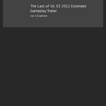
The Last of Us: E3 2012 Extended
Gameplay Trailer
vor 13 Jahren
Online Casinos mit Paysafe
FairGO Casino