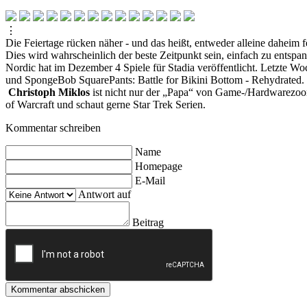
⋮
Die Feiertage rücken näher - und das heißt, entweder alleine daheim
Dies wird wahrscheinlich der beste Zeitpunkt sein, einfach zu entsp
Nordic hat im Dezember 4 Spiele für Stadia veröffentlicht. Letzte 
und SpongeBob SquarePants: Battle for Bikini Bottom - Rehydrated.
Christoph Miklos
ist nicht nur der „Papa“ von Game-/Hardwarezoom,
of Warcraft und schaut gerne Star Trek Serien.
Kommentar schreiben
Name
Homepage
E-Mail
Antwort auf
Beitrag
Kommentar abschicken