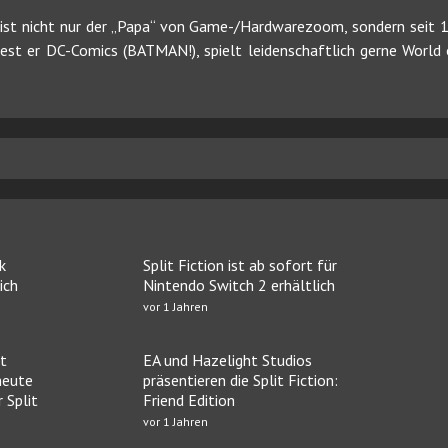
ist nicht nur der „Papa“ von Game-/Hardwarezoom, sondern seit 19
 liest er DC-Comics (BATMAN!), spielt leidenschaftlich gerne Worl
k
Split Fiction ist ab sofort für
ich
Nintendo Switch 2 erhältlich
vor 1 Jahren
ht
EA und Hazelight Studios
heute
präsentieren die Split Fiction:
 Split
Friend Edition
vor 1 Jahren