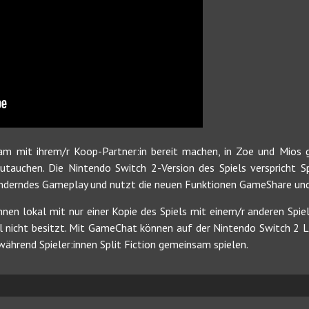
sam mit ihrem/r Koop-Partner:in bereit machen, in Zoe und Mios 
auchen. Die Nintendo Switch 2-Version des Spiels verspricht Spi
ränderndes Gameplay und nutzt die neuen Funktionen GameShare u
nen lokal mit nur einer Kopie des Spiels mit einem/r anderen Spie
iel nicht besitzt. Mit GameChat können auf der Nintendo Switch 2 L
hrend Spieler:innen Split Fiction gemeinsam spielen.