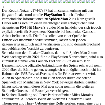
⋮
Der Reddit-Nutzer v17447377 hat in Zusammenhang mit den
jüngsten Leaks rund um die
PlayStation 5
auch allerhand
vermeintliche Informationen zu
Spider-Man 2
ins Netz gestellt.
Dabei soll es sich um einen Nachfolger zum erfolgreichen und
gelungenen PS4-Hit Marvel's Spider-Man handeln, der sich jedoch
explizit bereits für Sonys neue Konsole bei Insomniac Games in
Arbeit befinden soll. Die Infos sollen von einer Quelle bei
Entwickler Insomniac selbst stammen, lassen sich jedoch
gegenwärtig natürlich nicht verifizieren und sind dementsprechend
mit gebührender Vorsicht zu genießen.
Schenkt man dem Leaker Glauben, dann soll Spider-Man 2 zum
Weihnachtsgeschäft 2021 für die PlayStation 5 erscheinen, wird also
zumindest einmal kein Launch-Titel der PS5 in diesem Jahr.
Dennoch soll die offizielle Ankündigung des Spiels sehr wohl noch
2020 über die Bühne gehen, wenngleich womöglich noch nicht im
Rahmen des PS5-Reveal-Events, das für Februar erwartet wird.
Auch in Spider-Man 2 sollt ihr euch wieder durch die offene
Spielwelt von Manhattan in New York bewegen dürfen; darüber
hinaus sollt es euch dieses Mal aber sogar noch in die weiteren
Stadtteile Queens und Brooklyn verschlagen.
In Sachen Handlung soll Peter Parker offenbar Miles Morales
antrainieren. Außerdem sollen die weiteren Charaktere Flash
Thompson und Harry Osborne eine Rolle spielen, zumal eine Story