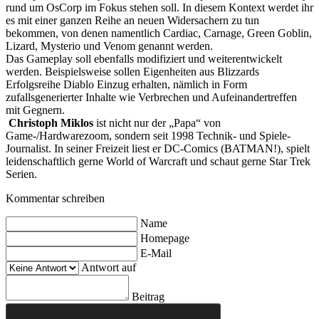
rund um OsCorp im Fokus stehen soll. In diesem Kontext werdet ihr
es mit einer ganzen Reihe an neuen Widersachern zu tun
bekommen, von denen namentlich Cardiac, Carnage, Green Goblin,
Lizard, Mysterio und Venom genannt werden.
Das Gameplay soll ebenfalls modifiziert und weiterentwickelt
werden. Beispielsweise sollen Eigenheiten aus Blizzards
Erfolgsreihe Diablo Einzug erhalten, nämlich in Form
zufallsgenerierter Inhalte wie Verbrechen und Aufeinandertreffen
mit Gegnern.
Christoph Miklos
ist nicht nur der „Papa“ von
Game-/Hardwarezoom, sondern seit 1998 Technik- und Spiele-
Journalist. In seiner Freizeit liest er DC-Comics (BATMAN!), spielt
leidenschaftlich gerne World of Warcraft und schaut gerne Star Trek
Serien.
Kommentar schreiben
Name
Homepage
E-Mail
Antwort auf
Beitrag