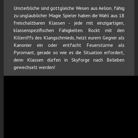
Unsterbliche sind gottgleiche Wesen aus Aelion, fähig
zu unglaublicher Magie. Spieler haben die Wahl aus 18
freischaltbaren Klassen - jede mit einzigartigen,
klassenspezifischen Fähigkeiten. Rockt mit den
Killerriffs des Klangschmieds, heizt eurem Gegner als
Kanonier ein oder entfacht Feuerstürme als
Pyromant, gerade so wie es die Situation erfordert,
denn Klassen dürfen in Skyforge nach Belieben
gewechselt werden!