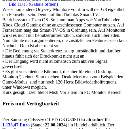
Bild 11/15 (Galerie öffnen)
Wie schon andere Odyssey-Monitore vor ihm will der G8 eigentlich
ein Fernseher sein. Denn auf ihm läuft das Smart-TV-
Betriebssystem Tizen OS. So kann man Apps wie YouTube oder
Xbox Cloud Gaming ohne angeschlossenen Computer nutzen. Auf
Fernsehern mag das Smart-TV-OS in Ordnung sein. Auf Monitoren
wirkt es nicht nur benutzerunfreundlich, sondern auch überladen.
Nun könnte man argumentieren, die zusätzlichen Features seien kein
Nachteil. Dem ist aber nicht so:
• Die Bedienung via Steuerkreuz ist arg umständlich und darüber
hinaus fühlt sich der Druckpunkt nicht gut an.
• Der Eingang wird nicht automatisch zum aktiven Signal
gewechselt.
• Es gibt verschiedene Bildmodi, die aber für einen Desktop-
Monitor(!) keinen Sinn machen. Deaktiviert man zum Beispiel den
Game-Modus, sind nur noch 120 Hertz Bildwiederholfrequenz
unter Windows möglich.
Kurz gesagt: Tizen bleibt Mist! Vor allem im PC-Monitor-Bereich.
Preis und Verfügbarkeit
Der Samsung Odyssey OLED G8 G80SD ist
ab sofort
für
1.133,47 Euro
(Stand:
22.08.2024
) im Handel erhältlich. Der