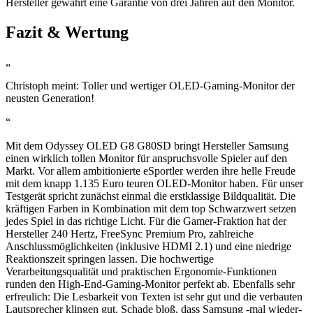
Hersteller gewährt eine Garantie von drei Jahren auf den Monitor.
Fazit & Wertung
„
Christoph meint: Toller und wertiger OLED-Gaming-Monitor der
neusten Generation!
“
Mit dem Odyssey OLED G8 G80SD bringt Hersteller Samsung
einen wirklich tollen Monitor für anspruchsvolle Spieler auf den
Markt. Vor allem ambitionierte eSportler werden ihre helle Freude
mit dem knapp 1.135 Euro teuren OLED-Monitor haben. Für unser
Testgerät spricht zunächst einmal die erstklassige Bildqualität. Die
kräftigen Farben in Kombination mit dem top Schwarzwert setzen
jedes Spiel in das richtige Licht. Für die Gamer-Fraktion hat der
Hersteller 240 Hertz, FreeSync Premium Pro, zahlreiche
Anschlussmöglichkeiten (inklusive HDMI 2.1) und eine niedrige
Reaktionszeit springen lassen. Die hochwertige
Verarbeitungsqualität und praktischen Ergonomie-Funktionen
runden den High-End-Gaming-Monitor perfekt ab. Ebenfalls sehr
erfreulich: Die Lesbarkeit von Texten ist sehr gut und die verbauten
Lautsprecher klingen gut. Schade bloß, dass Samsung -mal wieder-