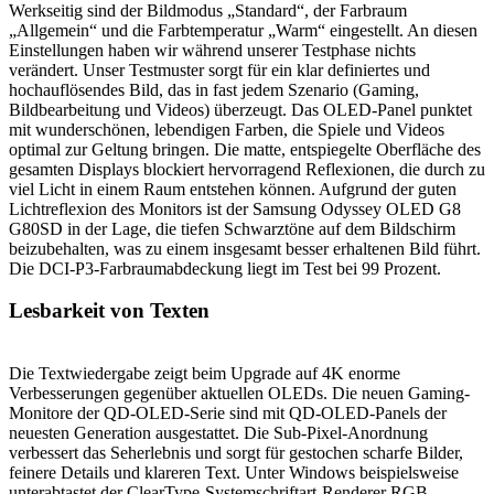
Werkseitig sind der Bildmodus „Standard“, der Farbraum
„Allgemein“ und die Farbtemperatur „Warm“ eingestellt. An diesen
Einstellungen haben wir während unserer Testphase nichts
verändert. Unser Testmuster sorgt für ein klar definiertes und
hochauflösendes Bild, das in fast jedem Szenario (Gaming,
Bildbearbeitung und Videos) überzeugt. Das OLED-Panel punktet
mit wunderschönen, lebendigen Farben, die Spiele und Videos
optimal zur Geltung bringen. Die matte, entspiegelte Oberfläche des
gesamten Displays blockiert hervorragend Reflexionen, die durch zu
viel Licht in einem Raum entstehen können. Aufgrund der guten
Lichtreflexion des Monitors ist der Samsung Odyssey OLED G8
G80SD in der Lage, die tiefen Schwarztöne auf dem Bildschirm
beizubehalten, was zu einem insgesamt besser erhaltenen Bild führt.
Die DCI-P3-Farbraumabdeckung liegt im Test bei 99 Prozent.
Lesbarkeit von Texten
Die Textwiedergabe zeigt beim Upgrade auf 4K enorme
Verbesserungen gegenüber aktuellen OLEDs. Die neuen Gaming-
Monitore der QD-OLED-Serie sind mit QD-OLED-Panels der
neuesten Generation ausgestattet. Die Sub-Pixel-Anordnung
verbessert das Seherlebnis und sorgt für gestochen scharfe Bilder,
feinere Details und klareren Text. Unter Windows beispielsweise
unterabtastet der ClearType-Systemschriftart-Renderer RGB