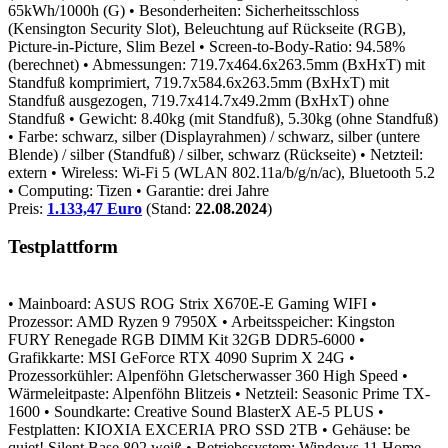
65kWh/1000h (G)
• Besonderheiten: Sicherheitsschloss
(Kensington Security Slot), Beleuchtung auf Rückseite (RGB),
Picture-in-Picture, Slim Bezel
• Screen-to-Body-Ratio: 94.58%
(berechnet)
• Abmessungen: 719.7x464.6x263.5mm (BxHxT) mit
Standfuß komprimiert, 719.7x584.6x263.5mm (BxHxT) mit
Standfuß ausgezogen, 719.7x414.7x49.2mm (BxHxT) ohne
Standfuß
• Gewicht: 8.40kg (mit Standfuß), 5.30kg (ohne Standfuß)
• Farbe: schwarz, silber (Displayrahmen) / schwarz, silber (untere
Blende) / silber (Standfuß) / silber, schwarz (Rückseite)
• Netzteil:
extern
• Wireless: Wi-Fi 5 (WLAN 802.11a/b/g/n/ac), Bluetooth 5.2
• Computing: Tizen
• Garantie: drei Jahre
Preis:
1.133,47 Euro
(Stand:
22.08.2024
)
Testplattform
• Mainboard: ASUS ROG Strix X670E-E Gaming WIFI
•
Prozessor: AMD Ryzen 9 7950X
• Arbeitsspeicher: Kingston
FURY Renegade RGB DIMM Kit 32GB DDR5-6000
•
Grafikkarte: MSI GeForce RTX 4090 Suprim X 24G
•
Prozessorkühler: Alpenföhn Gletscherwasser 360 High Speed
•
Wärmeleitpaste: Alpenföhn Blitzeis
• Netzteil: Seasonic Prime TX-
1600
• Soundkarte: Creative Sound BlasterX AE-5 PLUS
•
Festplatten: KIOXIA EXCERIA PRO SSD 2TB
• Gehäuse: be
quiet! Silent Base 802 weiß
• Betriebssystem: Windows 11 Home