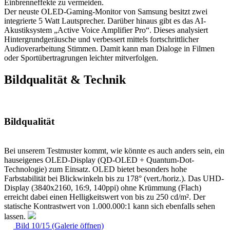
Einbrenneffekte zu vermeiden.
Der neuste OLED-Gaming-Monitor von Samsung besitzt zwei
integrierte 5 Watt Lautsprecher. Darüber hinaus gibt es das AI-
Akustiksystem „Active Voice Amplifier Pro“. Dieses analysiert
Hintergrundgeräusche und verbessert mittels fortschrittlicher
Audioverarbeitung Stimmen. Damit kann man Dialoge in Filmen
oder Sportübertragrungen leichter mitverfolgen.
Bildqualität & Technik
Bildqualität
Bei unserem Testmuster kommt, wie könnte es auch anders sein, ein
hauseigenes OLED-Display (QD-OLED + Quantum-Dot-
Technologie) zum Einsatz. OLED bietet besonders hohe
Farbstabilität bei Blickwinkeln bis zu 178° (vert./horiz.). Das UHD-
Display (3840x2160, 16:9, 140ppi) ohne Krümmung (Flach)
erreicht dabei einen Helligkeitswert von bis zu 250 cd/m². Der
statische Kontrastwert von 1.000.000:1 kann sich ebenfalls sehen
lassen.
Bild 10/15 (Galerie öffnen)