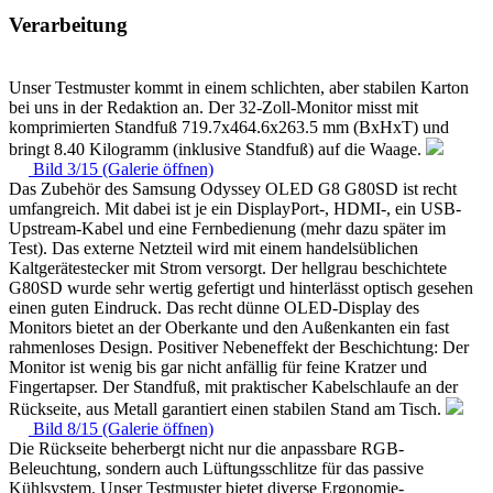
Verarbeitung
Unser Testmuster kommt in einem schlichten, aber stabilen Karton
bei uns in der Redaktion an. Der 32-Zoll-Monitor misst mit
komprimierten Standfuß 719.7x464.6x263.5 mm (BxHxT) und
bringt 8.40 Kilogramm (inklusive Standfuß) auf die Waage.
Bild 3/15 (Galerie öffnen)
Das Zubehör des Samsung Odyssey OLED G8 G80SD ist recht
umfangreich. Mit dabei ist je ein DisplayPort-, HDMI-, ein USB-
Upstream-Kabel und eine Fernbedienung (mehr dazu später im
Test). Das externe Netzteil wird mit einem handelsüblichen
Kaltgerätestecker mit Strom versorgt. Der hellgrau beschichtete
G80SD wurde sehr wertig gefertigt und hinterlässt optisch gesehen
einen guten Eindruck. Das recht dünne OLED-Display des
Monitors bietet an der Oberkante und den Außenkanten ein fast
rahmenloses Design. Positiver Nebeneffekt der Beschichtung: Der
Monitor ist wenig bis gar nicht anfällig für feine Kratzer und
Fingertapser. Der Standfuß, mit praktischer Kabelschlaufe an der
Rückseite, aus Metall garantiert einen stabilen Stand am Tisch.
Bild 8/15 (Galerie öffnen)
Die Rückseite beherbergt nicht nur die anpassbare RGB-
Beleuchtung, sondern auch Lüftungsschlitze für das passive
Kühlsystem. Unser Testmuster bietet diverse Ergonomie-