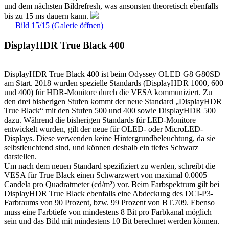
und dem nächsten Bildrefresh, was ansonsten theoretisch ebenfalls
bis zu 15 ms dauern kann.
Bild 15/15 (Galerie öffnen)
DisplayHDR True Black 400
DisplayHDR True Black 400 ist beim Odyssey OLED G8 G80SD
am Start. 2018 wurden spezielle Standards (DisplayHDR 1000, 600
und 400) für HDR-Monitore durch die VESA kommuniziert. Zu
den drei bisherigen Stufen kommt der neue Standard „DisplayHDR
True Black“ mit den Stufen 500 und 400 sowie DisplayHDR 500
dazu. Während die bisherigen Standards für LED-Monitore
entwickelt wurden, gilt der neue für OLED- oder MicroLED-
Displays. Diese verwenden keine Hintergrundbeleuchtung, da sie
selbstleuchtend sind, und können deshalb ein tiefes Schwarz
darstellen.
Um nach dem neuen Standard spezifiziert zu werden, schreibt die
VESA für True Black einen Schwarzwert von maximal 0.0005
Candela pro Quadratmeter (cd/m²) vor. Beim Farbspektrum gilt bei
DisplayHDR True Black ebenfalls eine Abdeckung des DCI-P3-
Farbraums von 90 Prozent, bzw. 99 Prozent von BT.709. Ebenso
muss eine Farbtiefe von mindestens 8 Bit pro Farbkanal möglich
sein und das Bild mit mindestens 10 Bit berechnet werden können.