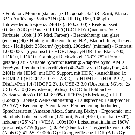
• Funktion: Monitor (stationär)
• Diagonale: 32" (81.3cm), Klasse:
32"
• Auflösung: 3840x2160 (4K UHD), 16:9, 138ppi
•
Bildwiederholfrequenz: 240Hz (3840x2160)
• Reaktionszeit:
0.03ms (GtG)
• Panel: OLED (QD-OLED), Quantum-Dot
•
Farbtiefe: 10bit (1.07 Mrd. Farben)
• Beschichtung: anti-glare
(entspiegelt)
• Hintergrundbeleuchtung: N/A, Blaulichtfilter, flicker-
free
• Helligkeit: 250cd/m² (typisch), 200cd/m² (minimal)
• Kontrast:
1.000.000:1 (dynamisch)
• HDR: DisplayHDR True Black 400,
HDR10, HDR10+ Gaming
• Blickwinkel: 178°/178°
• Form:
gerade (flat)
• Variable Synchronisierung: Adaptive Sync, AMD
FreeSync Premium Pro zertifiziert (48-240Hz via DisplayPort, 48-
240Hz via HDMI, mit LFC-Support, mit HDR)
• Anschlüsse: 1x
HDMI 2.1 (HDCP 2.2, CEC, ARC), 1x HDMI 2.1 (HDCP 2.2), 1x
DisplayPort 1.4 (HDCP 2.2), 1x USB-B 3.0 (Upstream, 5Gb/s), 2x
USB-A 3.0 (Downstream, 5Gb/s), 1x DC-In Hohlbuchse
(Netzanschluss)
• DCI-P3: 99% CIE1976 (Abdeckung)
• LUT
(Lookup-Tabelle): Werkskalibrierung
• Lautsprecher: Lautsprecher
(2x 5W)
• Bedienung: Steuerkreuz, Fernbedienung inkludiert,
Sprachassistent (Amazon Alexa, Samsung Bixby)
• Ergonomie: mit
Standfuß, höhenverstellbar (120mm), Pivot (±90°), drehbar (±30°),
neigbar (+25°/-2°)
• VESA: 100x100
• Leistungsaufnahme: 180W
(maximal), 47W (typisch), 0.5W (Standby)
• Energieeffizienz SDR
(A bis G): 47kWh/1000h (G)
• Energieeffizienz HDR (A bis G):