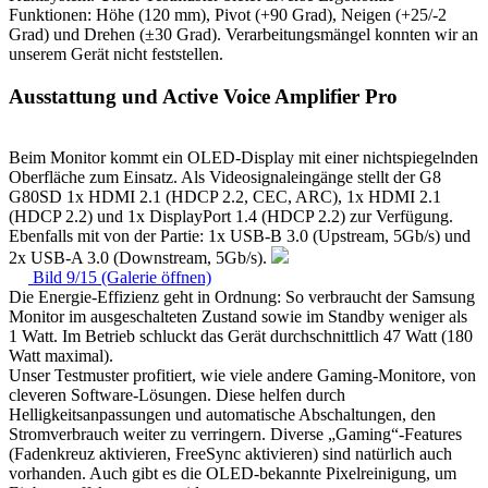
Funktionen: Höhe (120 mm), Pivot (+90 Grad), Neigen (+25/-2
Grad) und Drehen (±30 Grad). Verarbeitungsmängel konnten wir an
unserem Gerät nicht feststellen.
Ausstattung und Active Voice Amplifier Pro
Beim Monitor kommt ein OLED-Display mit einer nichtspiegelnden
Oberfläche zum Einsatz. Als Videosignaleingänge stellt der G8
G80SD 1x HDMI 2.1 (HDCP 2.2, CEC, ARC), 1x HDMI 2.1
(HDCP 2.2) und 1x DisplayPort 1.4 (HDCP 2.2) zur Verfügung.
Ebenfalls mit von der Partie: 1x USB-B 3.0 (Upstream, 5Gb/s) und
2x USB-A 3.0 (Downstream, 5Gb/s).
Bild 9/15 (Galerie öffnen)
Die Energie-Effizienz geht in Ordnung: So verbraucht der Samsung
Monitor im ausgeschalteten Zustand sowie im Standby weniger als
1 Watt. Im Betrieb schluckt das Gerät durchschnittlich 47 Watt (180
Watt maximal).
Unser Testmuster profitiert, wie viele andere Gaming-Monitore, von
cleveren Software-Lösungen. Diese helfen durch
Helligkeitsanpassungen und automatische Abschaltungen, den
Stromverbrauch weiter zu verringern. Diverse „Gaming“-Features
(Fadenkreuz aktivieren, FreeSync aktivieren) sind natürlich auch
vorhanden. Auch gibt es die OLED-bekannte Pixelreinigung, um