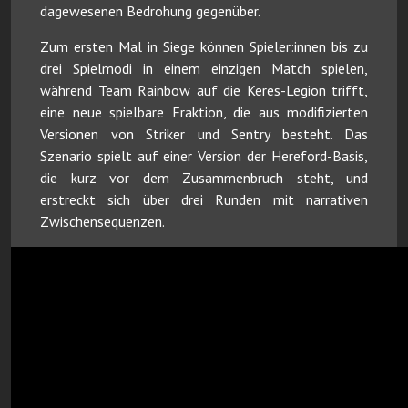
dagewesenen Bedrohung gegenüber.
Zum ersten Mal in Siege können Spieler:innen bis zu
drei Spielmodi in einem einzigen Match spielen,
während Team Rainbow auf die Keres-Legion trifft,
eine neue spielbare Fraktion, die aus modifizierten
Versionen von Striker und Sentry besteht. Das
Szenario spielt auf einer Version der Hereford-Basis,
die kurz vor dem Zusammenbruch steht, und
erstreckt sich über drei Runden mit narrativen
Zwischensequenzen.