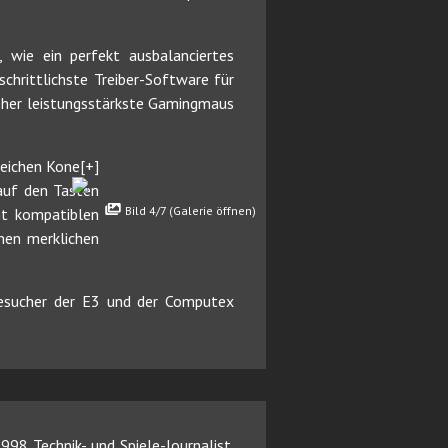
 wie ein perfekt ausbalanciertes
chrittlichste Treiber-Software für
isher leistungsstärkste Gamingmaus
reichen Kone[+]
 auf den Tasten
Bild 4/7 (Galerie öffnen)
t kompatiblen
nen merklichen
Besucher der E3 und der Computex
98 Technik- und Spiele-Journalist.