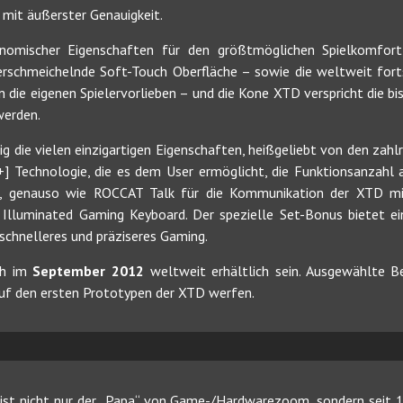
s mit äußerster Genauigkeit.
omischer Eigenschaften für den größtmöglichen Spielkomfort,
rschmeichelnde Soft-Touch Oberfläche – sowie die weltweit forts
 die eigenen Spielervorlieben – und die Kone XTD verspricht die b
erden.
 die vielen einzigartigen Eigenschaften, heißgeliebt von den zahl
+] Technologie, die es dem User ermöglicht, die Funktionsanzahl
n, genauso wie ROCCAT Talk für die Kommunikation der XTD mi
lluminated Gaming Keyboard. Der spezielle Set-Bonus bietet ei
 schnelleres und präziseres Gaming.
ch im
September 2012
weltweit erhältlich sein. Ausgewählte 
 auf den ersten Prototypen der XTD werfen.
ist nicht nur der „Papa“ von Game-/Hardwarezoom, sondern seit 19