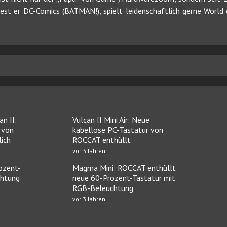
 liest er DC-Comics (BATMAN!), spielt leidenschaftlich gerne Worl
an II:
Vulcan II Mini Air: Neue
 von
kabellose PC-Tastatur von
ich
ROCCAT enthüllt
vor 3 Jahren
ozent-
Magma Mini: ROCCAT enthüllt
chtung
neue 60-Prozent-Tastatur mit
RGB-Beleuchtung
vor 3 Jahren