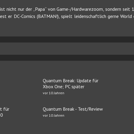
ist nicht nur der „Papa“ von Game-/Hardwarezoom, sondern seit 19
 liest er DC-Comics (BATMAN!), spielt leidenschaftlich gerne Worl
Quantum Break: Update für
Xbox One; PC später
vor 10 Jahren
t für
Quantum Break - Test/Review
10
vor 10 Jahren