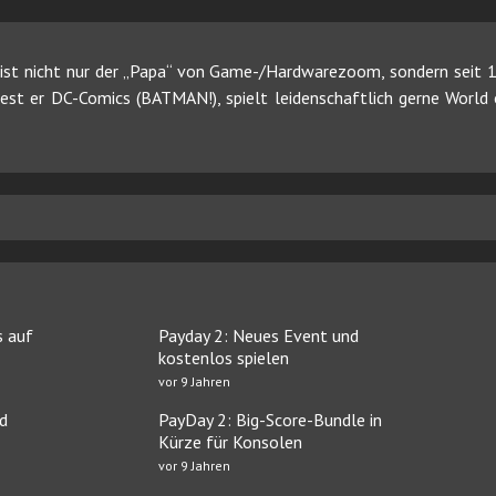
ist nicht nur der „Papa“ von Game-/Hardwarezoom, sondern seit 19
 liest er DC-Comics (BATMAN!), spielt leidenschaftlich gerne Worl
s auf
Payday 2: Neues Event und
kostenlos spielen
vor 9 Jahren
d
PayDay 2: Big-Score-Bundle in
Kürze für Konsolen
vor 9 Jahren