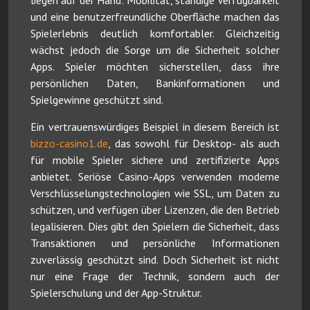
und eine benutzerfreundliche Oberfläche machen das
Spielerlebnis deutlich komfortabler. Gleichzeitig
wächst jedoch die Sorge um die Sicherheit solcher
Apps. Spieler möchten sicherstellen, dass ihre
persönlichen Daten, Bankinformationen und
Spielgewinne geschützt sind.
Ein vertrauenswürdiges Beispiel in diesem Bereich ist
bizzo-casino1.de
, das sowohl für Desktop- als auch
für mobile Spieler sichere und zertifizierte Apps
anbietet. Seriöse Casino-Apps verwenden moderne
Verschlüsselungstechnologien wie SSL, um Daten zu
schützen, und verfügen über Lizenzen, die den Betrieb
legalisieren. Dies gibt den Spielern die Sicherheit, dass
Transaktionen und persönliche Informationen
zuverlässig geschützt sind. Doch Sicherheit ist nicht
nur eine Frage der Technik, sondern auch der
Spielerschulung und der App-Struktur.