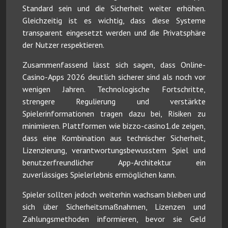
Standard sein und die Sicherheit weiter erhöhen.
Gleichzeitig ist es wichtig, dass diese Systeme
transparent eingesetzt werden und die Privatsphäre
der Nutzer respektieren.
Zusammenfassend lässt sich sagen, dass Online-
Casino-Apps 2026 deutlich sicherer sind als noch vor
wenigen Jahren. Technologische Fortschritte,
strengere Regulierung und verstärkte
Spielerinformationen tragen dazu bei, Risiken zu
minimieren. Plattformen wie bizzo-casino1.de zeigen,
dass eine Kombination aus technischer Sicherheit,
Lizenzierung, verantwortungsbewusstem Spiel und
benutzerfreundlicher App-Architektur ein
zuverlässiges Spielerlebnis ermöglichen kann.
Spieler sollten jedoch weiterhin wachsam bleiben und
sich über Sicherheitsmaßnahmen, Lizenzen und
Zahlungsmethoden informieren, bevor sie Geld